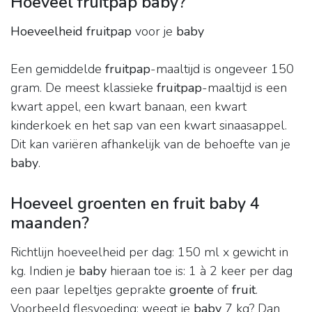
Hoeveel fruitpap baby?
Hoeveelheid fruitpap
voor je
baby
Een gemiddelde
fruitpap
-maaltijd is ongeveer 150
gram. De meest klassieke
fruitpap
-maaltijd is een
kwart appel, een kwart banaan, een kwart
kinderkoek en het sap van een kwart sinaasappel.
Dit kan variëren afhankelijk van de behoefte van je
baby
.
Hoeveel groenten en fruit baby 4
maanden?
Richtlijn hoeveelheid per dag: 150 ml x gewicht in
kg. Indien je
baby
hieraan toe is: 1 à 2 keer per dag
een paar lepeltjes geprakte
groente
of
fruit
.
Voorbeeld flesvoeding: weegt je
baby
7 kg? Dan