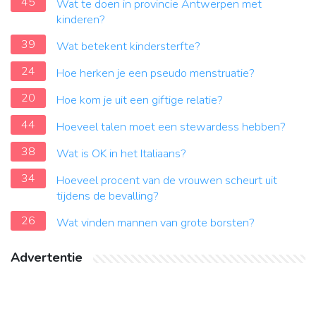
45
Wat te doen in provincie Antwerpen met
kinderen?
39
Wat betekent kindersterfte?
24
Hoe herken je een pseudo menstruatie?
20
Hoe kom je uit een giftige relatie?
44
Hoeveel talen moet een stewardess hebben?
38
Wat is OK in het Italiaans?
34
Hoeveel procent van de vrouwen scheurt uit
tijdens de bevalling?
26
Wat vinden mannen van grote borsten?
Advertentie