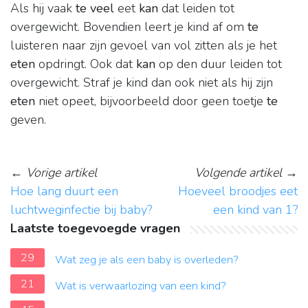
Als hij vaak
te veel
eet
kan
dat leiden tot
overgewicht. Bovendien leert je kind af om
te
luisteren naar zijn gevoel van vol zitten als je het
eten
opdringt. Ook dat
kan
op den duur leiden tot
overgewicht. Straf je kind dan ook niet als hij zijn
eten
niet opeet, bijvoorbeeld door geen toetje
te
geven.
←
Vorige artikel
Volgende artikel
→
Hoe lang duurt een
Hoeveel broodjes eet
luchtweginfectie bij baby?
een kind van 1?
Laatste toegevoegde vragen
29
Wat zeg je als een baby is overleden?
21
Wat is verwaarlozing van een kind?