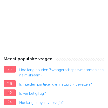
Meest populaire vragen
25
Hoe lang houden Zwangerschapssymptomen aan
na miskraam?
26
Is inleiden pijnlijker dan natuurlijk bevallen?
42
Is venkel giftig?
24
Hoelang baby in voorzitje?