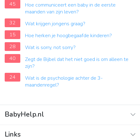
45
Hoe communiceert een baby in de eerste
maanden van zijn leven?
32
Wat krijgen jongens graag?
15
Hoe herken je hoogbegaafde kinderen?
28
Wat is sorry, not sorry?
40
Zegt de Bijbel dat het niet goed is om alleen te
zijn?
24
Wat is de psychologie achter de 3-
maandenregel?
BabyHelp.nl
Home
Links
Vraag & Antwoord