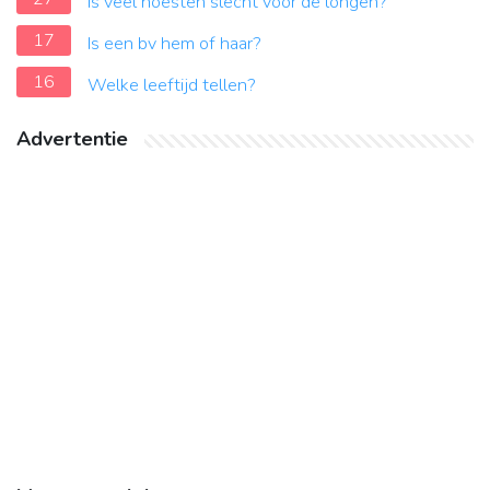
Is veel hoesten slecht voor de longen?
17
Is een bv hem of haar?
16
Welke leeftijd tellen?
Advertentie