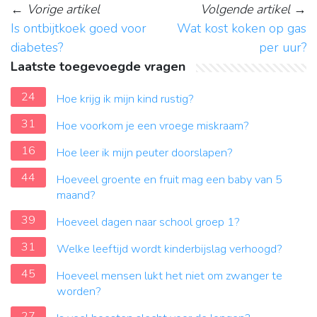
←
Vorige artikel
Volgende artikel
→
Is ontbijtkoek goed voor
Wat kost koken op gas
diabetes?
per uur?
Laatste toegevoegde vragen
24
Hoe krijg ik mijn kind rustig?
31
Hoe voorkom je een vroege miskraam?
16
Hoe leer ik mijn peuter doorslapen?
44
Hoeveel groente en fruit mag een baby van 5
maand?
39
Hoeveel dagen naar school groep 1?
31
Welke leeftijd wordt kinderbijslag verhoogd?
45
Hoeveel mensen lukt het niet om zwanger te
worden?
27