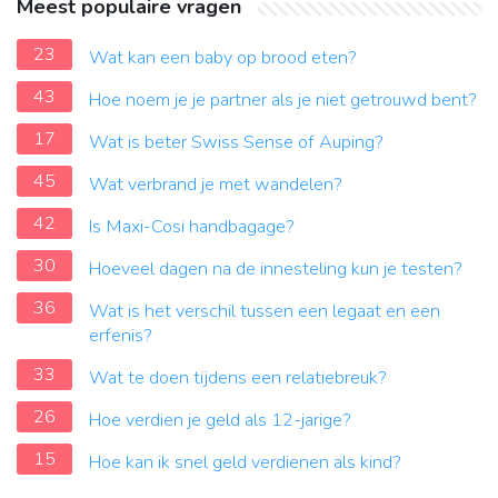
Meest populaire vragen
23
Wat kan een baby op brood eten?
43
Hoe noem je je partner als je niet getrouwd bent?
17
Wat is beter Swiss Sense of Auping?
45
Wat verbrand je met wandelen?
42
Is Maxi-Cosi handbagage?
30
Hoeveel dagen na de innesteling kun je testen?
36
Wat is het verschil tussen een legaat en een
erfenis?
33
Wat te doen tijdens een relatiebreuk?
26
Hoe verdien je geld als 12-jarige?
15
Hoe kan ik snel geld verdienen als kind?