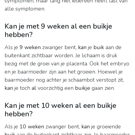
symptomen, maar lang niet iedereen heeft last van
alle symptomen.
Kan je met 9 weken al een buikje
hebben?
Als je
9 weken
zwanger bent,
kan
je
buik
aan de
buitenkant zichtbaar worden. Je lichaam is druk
bezig met de groei van je placenta. Ook het embryo
en je baarmoeder zijn aan het groeien. Hoewel je
baarmoeder nog achter je schaambot verstopt zit,
kan
je toch
al
voorzichtig een
buikje
gaan zien.
Kan je met 10 weken al een buikje
hebben?
Als je
10 weken
zwanger bent,
kan
je groeiende
buik
aan de buitenkant zichtbaar zijn. Je baarmoeder