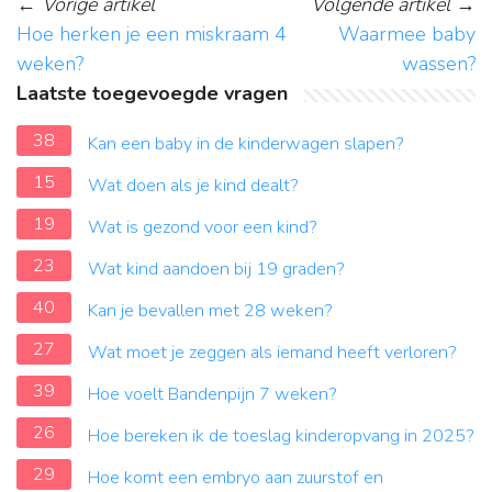
←
Vorige artikel
Volgende artikel
→
Hoe herken je een miskraam 4
Waarmee baby
weken?
wassen?
Laatste toegevoegde vragen
38
Kan een baby in de kinderwagen slapen?
15
Wat doen als je kind dealt?
19
Wat is gezond voor een kind?
23
Wat kind aandoen bij 19 graden?
40
Kan je bevallen met 28 weken?
27
Wat moet je zeggen als iemand heeft verloren?
39
Hoe voelt Bandenpijn 7 weken?
26
Hoe bereken ik de toeslag kinderopvang in 2025?
29
Hoe komt een embryo aan zuurstof en