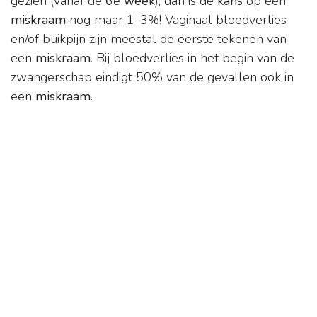
gezien (vanaf de 6e
week
), dan is de
kans
op een
miskraam
nog maar 1-3%! Vaginaal bloedverlies
en/of buikpijn zijn meestal de eerste tekenen van
een
miskraam
. Bij bloedverlies in het begin van de
zwangerschap eindigt 50% van de gevallen ook in
een
miskraam
.