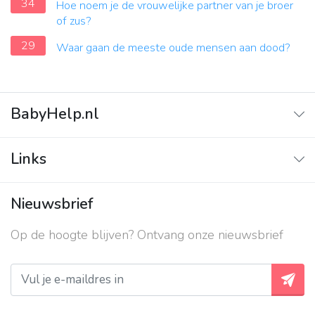
34
Hoe noem je de vrouwelijke partner van je broer
of zus?
29
Waar gaan de meeste oude mensen aan dood?
BabyHelp.nl
Home
Links
Vraag & Antwoord
Adverteren
Nieuwsbrief
Contact
Op de hoogte blijven? Ontvang onze nieuwsbrief
Over ons
Privacy beleid