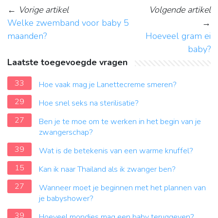
←
Vorige artikel
Volgende artikel
Welke zwemband voor baby 5
→
maanden?
Hoeveel gram ei
baby?
Laatste toegevoegde vragen
33
Hoe vaak mag je Lanettecreme smeren?
29
Hoe snel seks na sterilisatie?
27
Ben je te moe om te werken in het begin van je
zwangerschap?
39
Wat is de betekenis van een warme knuffel?
15
Kan ik naar Thailand als ik zwanger ben?
27
Wanneer moet je beginnen met het plannen van
je babyshower?
39
Hoeveel mondjes mag een baby teruggeven?