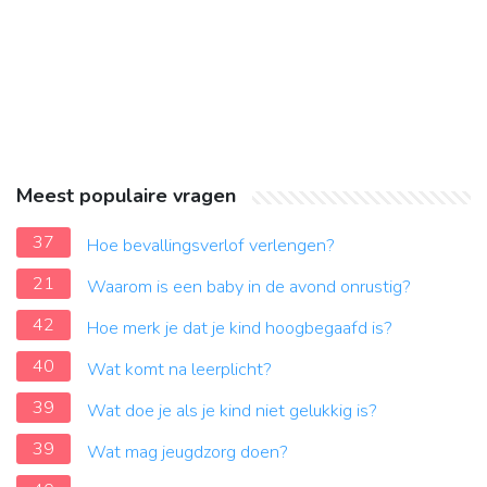
Meest populaire vragen
37
Hoe bevallingsverlof verlengen?
21
Waarom is een baby in de avond onrustig?
42
Hoe merk je dat je kind hoogbegaafd is?
40
Wat komt na leerplicht?
39
Wat doe je als je kind niet gelukkig is?
39
Wat mag jeugdzorg doen?