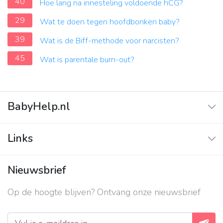
40
Hoe lang na innesteling voldoende hCG?
29
Wat te doen tegen hoofdbonken baby?
39
Wat is de Biff-methode voor narcisten?
45
Wat is parentale burn-out?
BabyHelp.nl
Home
Links
Vraag & Antwoord
Adverteren
Nieuwsbrief
Contact
Op de hoogte blijven? Ontvang onze nieuwsbrief
Over ons
Privacy beleid