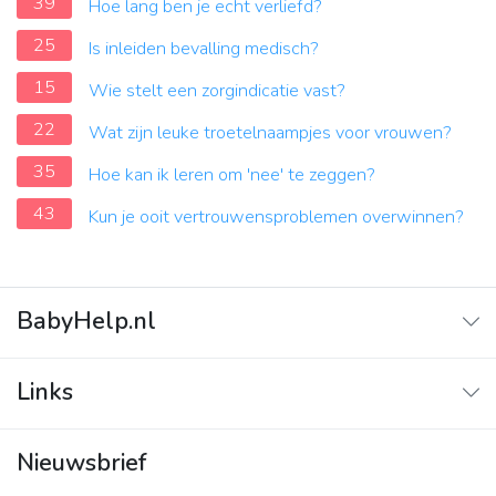
39
Hoe lang ben je echt verliefd?
25
Is inleiden bevalling medisch?
15
Wie stelt een zorgindicatie vast?
22
Wat zijn leuke troetelnaampjes voor vrouwen?
35
Hoe kan ik leren om 'nee' te zeggen?
43
Kun je ooit vertrouwensproblemen overwinnen?
BabyHelp.nl
Home
Links
Vraag & Antwoord
Adverteren
Nieuwsbrief
Contact