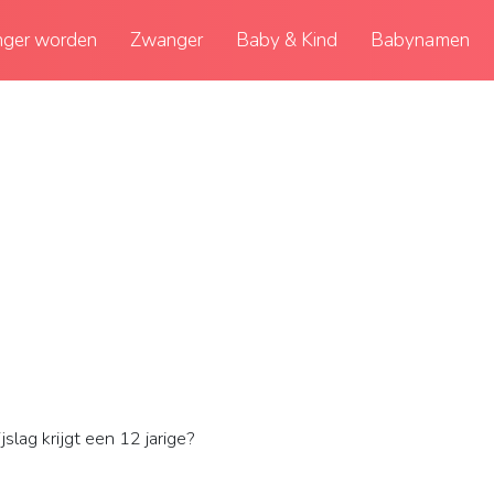
ger worden
Zwanger
Baby & Kind
Babynamen
slag krijgt een 12 jarige?