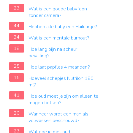
23
Wat is een goede babyfoon
zonder camera?
44
Hebben alle baby een Huiluurtje?
34
Wat is een mentale burnout?
18
Hoe lang pijn na scheur
bevalling?
25
Hoe laat papfles 4 maanden?
15
Hoeveel schepjes Nutrilon 180
ml?
41
Hoe oud moet je zijn om alleen te
mogen fietsen?
20
Wanneer wordt een man als
volwassen beschouwd?
23
Wat doe je met oud