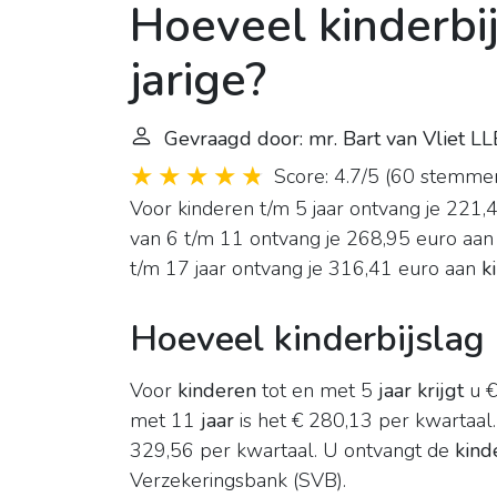
Hoeveel kinderbij
jarige?
Gevraagd door: mr. Bart van Vliet LL
Score: 4.7/5
(
60 stemme
Voor kinderen t/m 5 jaar ontvang je 221
van 6 t/m 11 ontvang je 268,95 euro aa
t/m 17 jaar ontvang je 316,41 euro aan
k
Hoeveel kinderbijslag 
Voor
kinderen
tot en met 5
jaar krijgt
u €
met 11
jaar
is het € 280,13 per kwartaal
329,56 per kwartaal. U ontvangt de
kind
Verzekeringsbank (SVB).