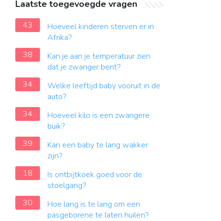
Laatste toegevoegde vragen
43
Hoeveel kinderen sterven er in
Afrika?
38
Kan je aan je temperatuur zien
dat je zwanger bent?
34
Welke leeftijd baby vooruit in de
auto?
34
Hoeveel kilo is een zwangere
buik?
39
Kan een baby te lang wakker
zijn?
18
Is ontbijtkoek goed voor de
stoelgang?
30
Hoe lang is te lang om een ​​
pasgeborene te laten huilen?