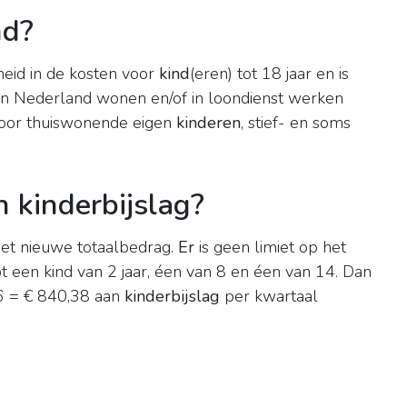
nd?
heid in de kosten voor
kind
(eren) tot 18 jaar en is
 in Nederland wonen en/of in loondienst werken
oor thuiswonende eigen
kinderen
, stief- en soms
 kinderbijslag?
het nieuwe totaalbedrag.
Er
is geen limiet op het
 een kind van 2 jaar, éen van 8 en éen van 14. Dan
56 = € 840,38 aan
kinderbijslag
per kwartaal