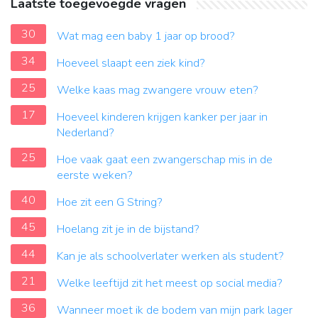
Laatste toegevoegde vragen
30
Wat mag een baby 1 jaar op brood?
34
Hoeveel slaapt een ziek kind?
25
Welke kaas mag zwangere vrouw eten?
17
Hoeveel kinderen krijgen kanker per jaar in
Nederland?
25
Hoe vaak gaat een zwangerschap mis in de
eerste weken?
40
Hoe zit een G String?
45
Hoelang zit je in de bijstand?
44
Kan je als schoolverlater werken als student?
21
Welke leeftijd zit het meest op social media?
36
Wanneer moet ik de bodem van mijn park lager