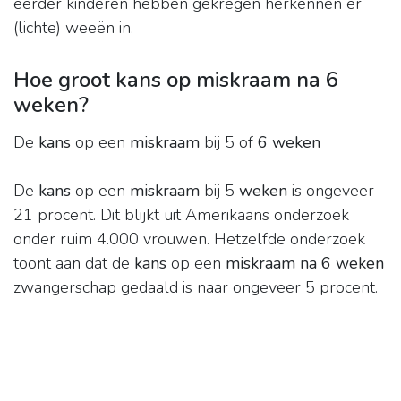
eerder kinderen hebben gekregen herkennen er
(lichte) weeën in.
Hoe groot kans op miskraam na 6
weken?
De
kans
op een
miskraam
bij 5 of
6 weken
De
kans
op een
miskraam
bij 5
weken
is ongeveer
21 procent. Dit blijkt uit Amerikaans onderzoek
onder ruim 4.000 vrouwen. Hetzelfde onderzoek
toont aan dat de
kans
op een
miskraam na 6 weken
zwangerschap gedaald is naar ongeveer 5 procent.