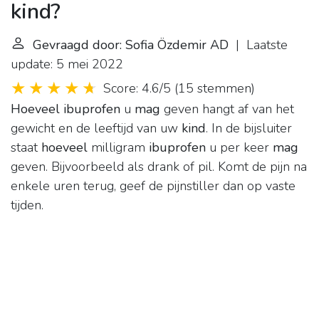
kind?
Gevraagd door: Sofia Özdemir AD
| Laatste
update: 5 mei 2022
Score: 4.6/5
(
15 stemmen
)
Hoeveel ibuprofen
u
mag
geven hangt af van het
gewicht en de leeftijd van uw
kind
. In de bijsluiter
staat
hoeveel
milligram
ibuprofen
u per keer
mag
geven. Bijvoorbeeld als drank of pil. Komt de pijn na
enkele uren terug, geef de pijnstiller dan op vaste
tijden.