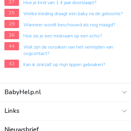
27
Hoe je kind van 1 4 jaar doorslaapt?
25
Welke kleding draagt een baby na de geboorte?
29
Wanneer wordt beschouwd als nog maagd?
36
Hoe zie je een miskraam op een echo?
44
Wat zijn de oorzaken van het vermijden van
oogcontact?
42
Kan ik zinkzalf op mijn lippen gebruiken?
BabyHelp.nl
Home
Links
Vraag & Antwoord
Adverteren
Nieuwsbrief