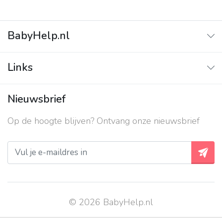
BabyHelp.nl
Home
Links
Vraag & Antwoord
Adverteren
Nieuwsbrief
Contact
Op de hoogte blijven? Ontvang onze nieuwsbrief
Over ons
Privacy beleid
© 2026 BabyHelp.nl