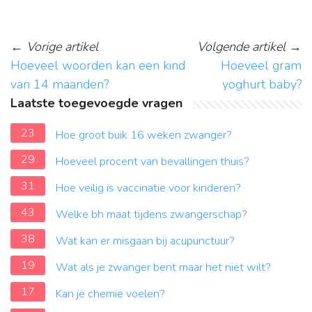
←
Vorige artikel
Volgende artikel
→
Hoeveel woorden kan een kind
Hoeveel gram
van 14 maanden?
yoghurt baby?
Laatste toegevoegde vragen
23
Hoe groot buik 16 weken zwanger?
29
Hoeveel procent van bevallingen thuis?
31
Hoe veilig is vaccinatie voor kinderen?
43
Welke bh maat tijdens zwangerschap?
38
Wat kan er misgaan bij acupunctuur?
19
Wat als je zwanger bent maar het niet wilt?
17
Kan je chemie voelen?