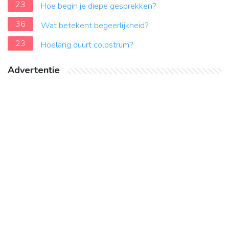
23
Hoe begin je diepe gesprekken?
36
Wat betekent begeerlijkheid?
23
Hoelang duurt colostrum?
Advertentie