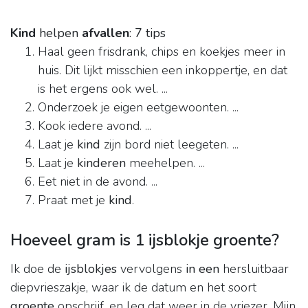
Kind
helpen
afvallen
: 7 tips
Haal geen frisdrank, chips en koekjes meer in
huis. Dit lijkt misschien een inkoppertje, en dat
is het ergens ook wel. ...
Onderzoek je eigen eetgewoonten. ...
Kook iedere avond. ...
Laat je
kind
zijn bord niet leegeten. ...
Laat je
kinderen
meehelpen. ...
Eet niet in de avond. ...
Praat met je
kind
.
Hoeveel gram is 1 ijsblokje groente?
Ik doe de
ijsblokjes
vervolgens
in een
hersluitbaar
diepvrieszakje, waar ik de datum en het soort
groente
opschrijf, en leg dat weer in de vriezer. Mijn