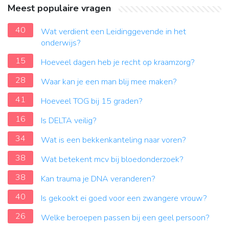
Meest populaire vragen
40
Wat verdient een Leidinggevende in het
onderwijs?
15
Hoeveel dagen heb je recht op kraamzorg?
28
Waar kan je een man blij mee maken?
41
Hoeveel TOG bij 15 graden?
16
Is DELTA veilig?
34
Wat is een bekkenkanteling naar voren?
38
Wat betekent mcv bij bloedonderzoek?
38
Kan trauma je DNA veranderen?
40
Is gekookt ei goed voor een zwangere vrouw?
26
Welke beroepen passen bij een geel persoon?