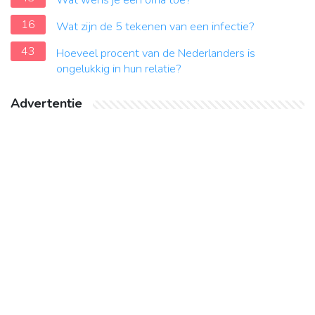
Wat wens je een oma toe?
16
Wat zijn de 5 tekenen van een infectie?
43
Hoeveel procent van de Nederlanders is
ongelukkig in hun relatie?
Advertentie