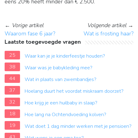
eens 20% heeft minder dan € 2.500.
←
Vorige artikel
Volgende artikel
→
Waarom fase 6 jaar?
Wat is frosting haar?
Laatste toegevoegde vragen
25
Waar kan je je kinderfeestje houden?
38
Waar was je babykleding mee?
44
Wat in plaats van zwembandjes?
37
Hoelang duurt het voordat miskraam doorzet?
32
Hoe krijg je een huilbaby in slaap?
18
Hoe lang na Ochtendvoeding kolven?
19
Wat doet 1 dag minder werken met je pensioen?
43