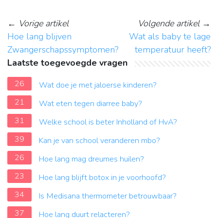
←
Vorige artikel
Volgende artikel
→
Hoe lang blijven
Wat als baby te lage
Zwangerschapssymptomen?
temperatuur heeft?
Laatste toegevoegde vragen
26
Wat doe je met jaloerse kinderen?
21
Wat eten tegen diarree baby?
31
Welke school is beter Inholland of HvA?
39
Kan je van school veranderen mbo?
26
Hoe lang mag dreumes huilen?
23
Hoe lang blijft botox in je voorhoofd?
34
Is Medisana thermometer betrouwbaar?
37
Hoe lang duurt relacteren?