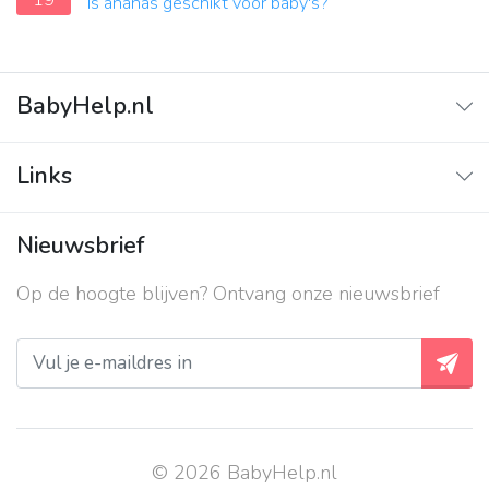
19
Is ananas geschikt voor baby's?
BabyHelp.nl
Home
Links
Vraag & Antwoord
Adverteren
Nieuwsbrief
Contact
Op de hoogte blijven? Ontvang onze nieuwsbrief
Over ons
Privacy beleid
© 2026 BabyHelp.nl