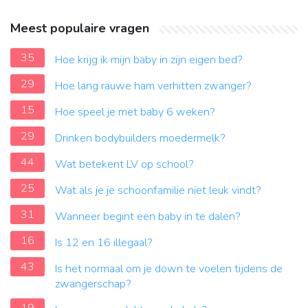
Meest populaire vragen
35
Hoe krijg ik mijn baby in zijn eigen bed?
29
Hoe lang rauwe ham verhitten zwanger?
15
Hoe speel je met baby 6 weken?
29
Drinken bodybuilders moedermelk?
44
Wat betekent LV op school?
25
Wat als je je schoonfamilie niet leuk vindt?
31
Wanneer begint een baby in te dalen?
16
Is 12 en 16 illegaal?
43
Is het normaal om je down te voelen tijdens de
zwangerschap?