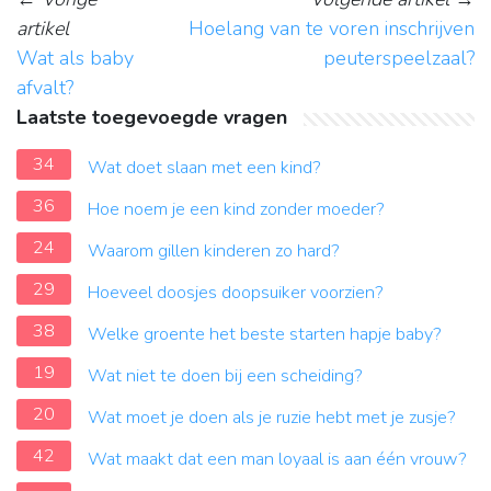
artikel
Hoelang van te voren inschrijven
Wat als baby
peuterspeelzaal?
afvalt?
Laatste toegevoegde vragen
34
Wat doet slaan met een kind?
36
Hoe noem je een kind zonder moeder?
24
Waarom gillen kinderen zo hard?
29
Hoeveel doosjes doopsuiker voorzien?
38
Welke groente het beste starten hapje baby?
19
Wat niet te doen bij een scheiding?
20
Wat moet je doen als je ruzie hebt met je zusje?
42
Wat maakt dat een man loyaal is aan één vrouw?