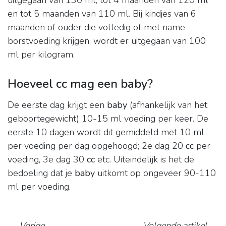
uitgegaan van 130 ml, tot 4 maanden van 120 ml
en tot 5 maanden van 110 ml. Bij kindjes van 6
maanden of ouder die volledig of met name
borstvoeding krijgen, wordt er uitgegaan van 100
ml per kilogram.
Hoeveel cc mag een baby?
De eerste dag krijgt een
baby
(afhankelijk van het
geboortegewicht) 10-15 ml voeding per keer. De
eerste 10 dagen wordt dit gemiddeld met 10 ml
per voeding per dag opgehoogd; 2e dag 20
cc
per
voeding, 3e dag 30
cc
etc. Uiteindelijk is het de
bedoeling dat je
baby
uitkomt op ongeveer 90-110
ml per voeding.
←
Vorige
Volgende artikel
→