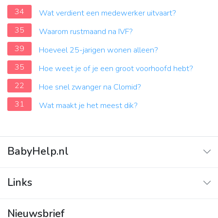
34
Wat verdient een medewerker uitvaart?
35
Waarom rustmaand na IVF?
39
Hoeveel 25-jarigen wonen alleen?
35
Hoe weet je of je een groot voorhoofd hebt?
22
Hoe snel zwanger na Clomid?
31
Wat maakt je het meest dik?
BabyHelp.nl
Home
Links
Vraag & Antwoord
Adverteren
Nieuwsbrief