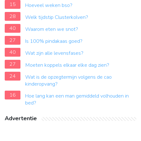
15
Hoeveel weken bso?
28
Welk tijdstip Clusterkolven?
40
Waarom eten we snot?
27
Is 100% pindakaas goed?
40
Wat zijn alle levensfases?
27
Moeten koppels elkaar elke dag zien?
24
Wat is de opzegtermijn volgens de cao
kinderopvang?
16
Hoe lang kan een man gemiddeld volhouden in
bed?
Advertentie