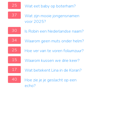
25
Wat eet baby op boterham?
37
Wat zijn mooie jongensnamen
voor 2025?
30
Is Robin een Nederlandse naam?
34
Waarom geen muts onder helm?
25
Hoe ver van te voren foliumzuur?
15
Waarom kussen we drie keer?
17
Wat betekent Lina in de Koran?
40
Hoe zie je je geslacht op een
echo?