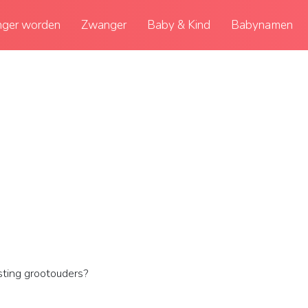
ger worden
Zwanger
Baby & Kind
Babynamen
sting grootouders?