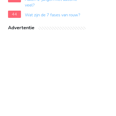
veel?
44
Wat zijn de 7 fases van rouw?
Advertentie