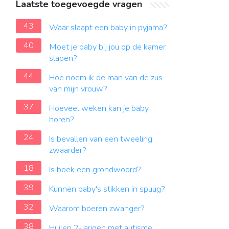
Laatste toegevoegde vragen
43
Waar slaapt een baby in pyjama?
40
Moet je baby bij jou op de kamer
slapen?
44
Hoe noem ik de man van de zus
van mijn vrouw?
37
Hoeveel weken kan je baby
horen?
24
Is bevallen van een tweeling
zwaarder?
18
Is boek een grondwoord?
39
Kunnen baby's stikken in spuug?
32
Waarom boeren zwanger?
38
Huilen 2-jarigen met autisme