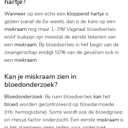
hartje?
Wanneer
op een echo een
kloppend hartje
is
gezien (vanaf de 6e week), dan is de kans op een
miskraam
nog maar 1-3%! Vaginaal bloedverlies
en/of buikpijn zijn meestal de eerste tekenen van
een
miskraam
. Bij bloedverlies in het begin van de
zwangerschap eindigt 50% van de gevallen ook in
een
miskraam
.
Kan je miskraam zien in
bloedonderzoek?
Bloedonderzoek
. Bij ruim bloedverlies
kan
het
bloed
worden gecontroleerd op bloedarmoede
(Hb: hemoglobine). Soms wordt ook de bloedgroep
en rhesus factor onderzocht. Een eerste
miskraam
is
in het algemeen geen reden voor onderzoek.