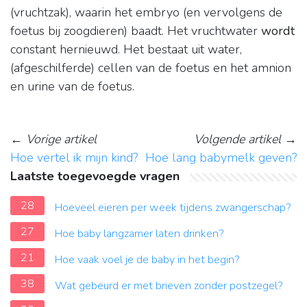
(vruchtzak), waarin het embryo (en vervolgens de
foetus bij zoogdieren) baadt. Het vruchtwater
wordt
constant hernieuwd. Het bestaat uit water,
(afgeschilferde) cellen van de foetus en het amnion
en urine van de foetus.
←
Vorige artikel
Volgende artikel
→
Hoe vertel ik mijn kind?
Hoe lang babymelk geven?
Laatste toegevoegde vragen
28
Hoeveel eieren per week tijdens zwangerschap?
27
Hoe baby langzamer laten drinken?
21
Hoe vaak voel je de baby in het begin?
38
Wat gebeurd er met brieven zonder postzegel?