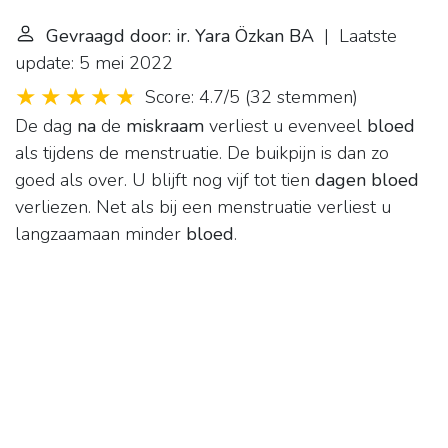
Gevraagd door: ir. Yara Özkan BA
| Laatste
update: 5 mei 2022
Score: 4.7/5
(
32 stemmen
)
De dag
na
de
miskraam
verliest u evenveel
bloed
als tijdens de menstruatie. De buikpijn is dan zo
goed als over. U blijft nog vijf tot tien
dagen bloed
verliezen. Net als bij een menstruatie verliest u
langzaamaan minder
bloed
.