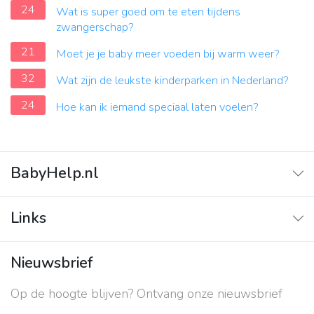
24
Wat is super goed om te eten tijdens
zwangerschap?
21
Moet je je baby meer voeden bij warm weer?
32
Wat zijn de leukste kinderparken in Nederland?
24
Hoe kan ik iemand speciaal laten voelen?
BabyHelp.nl
Home
Links
Vraag & Antwoord
Adverteren
Nieuwsbrief
Contact
Op de hoogte blijven? Ontvang onze nieuwsbrief
Over ons