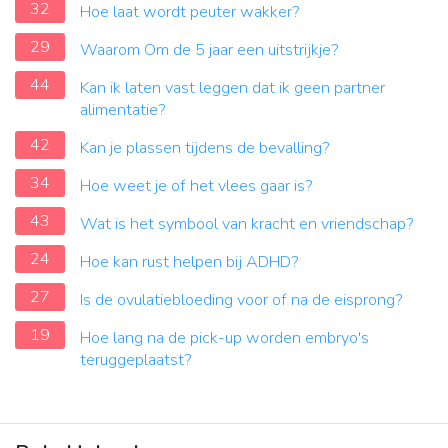
32
Hoe laat wordt peuter wakker?
29
Waarom Om de 5 jaar een uitstrijkje?
44
Kan ik laten vast leggen dat ik geen partner
alimentatie?
42
Kan je plassen tijdens de bevalling?
34
Hoe weet je of het vlees gaar is?
43
Wat is het symbool van kracht en vriendschap?
24
Hoe kan rust helpen bij ADHD?
27
Is de ovulatiebloeding voor of na de eisprong?
19
Hoe lang na de pick-up worden embryo's
teruggeplaatst?