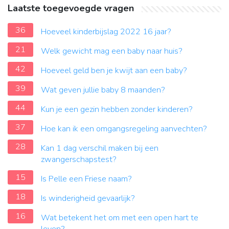
Laatste toegevoegde vragen
36
Hoeveel kinderbijslag 2022 16 jaar?
21
Welk gewicht mag een baby naar huis?
42
Hoeveel geld ben je kwijt aan een baby?
39
Wat geven jullie baby 8 maanden?
44
Kun je een gezin hebben zonder kinderen?
37
Hoe kan ik een omgangsregeling aanvechten?
28
Kan 1 dag verschil maken bij een
zwangerschapstest?
15
Is Pelle een Friese naam?
18
Is winderigheid gevaarlijk?
16
Wat betekent het om met een open hart te