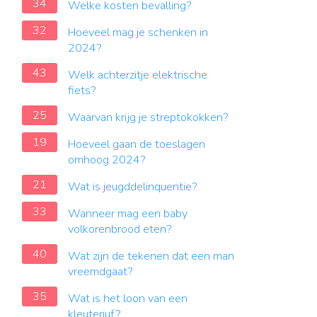
34
Welke kosten bevalling?
32
Hoeveel mag je schenken in
2024?
43
Welk achterzitje elektrische
fiets?
25
Waarvan krijg je streptokokken?
19
Hoeveel gaan de toeslagen
omhoog 2024?
21
Wat is jeugddelinquentie?
33
Wanneer mag een baby
volkorenbrood eten?
40
Wat zijn de tekenen dat een man
vreemdgaat?
35
Wat is het loon van een
kleuterjuf?