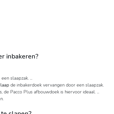
er inbakeren?
en slaapzak. ...
slaap
de inbakerdoek vervangen door een slaapzak.
s, de Pacco Plus afbouwdoek is hiervoor ideaal. ...
n.
 te slapen?