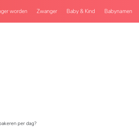
ger worden
Zwanger
Baby & Kind
Babynamen
bakeren per dag?