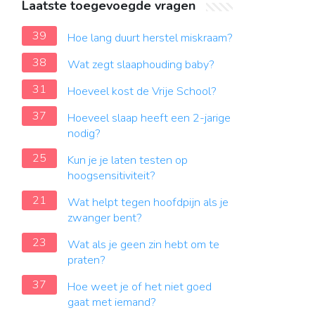
Laatste toegevoegde vragen
39
Hoe lang duurt herstel miskraam?
38
Wat zegt slaaphouding baby?
31
Hoeveel kost de Vrije School?
37
Hoeveel slaap heeft een 2-jarige
nodig?
25
Kun je je laten testen op
hoogsensitiviteit?
21
Wat helpt tegen hoofdpijn als je
zwanger bent?
23
Wat als je geen zin hebt om te
praten?
37
Hoe weet je of het niet goed
gaat met iemand?