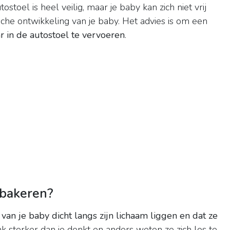
stoel is heel veilig, maar je baby kan zich niet vrij
sche ontwikkeling van je baby. Het advies is om een
r in de autostoel te vervoeren
.
nbakeren?
van je baby dicht langs zijn lichaam liggen en dat ze
aak sterker dan je denkt en anders weten ze zich los te