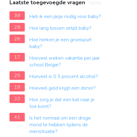
Laatste toegevoegde vragen
39
Heb ik een jasje nodig voor baby?
29
Hoe lang tussen zetpil baby?
26
Hoe herken je een groeispurt
baby?
17
Hoeveel weken vakantie per jaar
school Belgie?
25
Hoeveel is 0 5 procent alcohol?
19
Hoeveel geld krijgt een donor?
33
Hoe zorg je dat een kat naar je
toe komt?
41
Is het normaal om een droge
mond te hebben tijdens de
menstruatie?