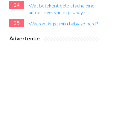
24
Wat betekent gele afscheiding
uit de navel van mijn baby?
25
Waarom krijst mijn baby zo hard?
Advertentie