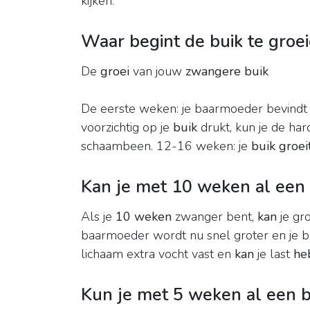
kijken.
Waar begint de buik te groe
De
groei
van jouw
zwangere buik
De eerste weken: je baarmoeder bevindt
voorzichtig op je
buik
drukt, kun je de ha
schaambeen. 12-16 weken: je
buik groei
Kan je met 10 weken al een
Als je
10 weken
zwanger bent,
kan
je gr
baarmoeder wordt nu snel groter en je 
lichaam extra vocht vast en
kan
je last
he
Kun je met 5 weken al een 