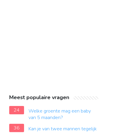
Meest populaire vragen
24
Welke groente mag een baby
van 5 maanden?
36
Kan je van twee mannen tegelijk