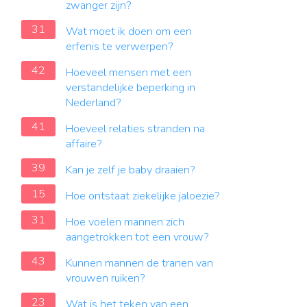
zwanger zijn?
31
Wat moet ik doen om een
erfenis te verwerpen?
42
Hoeveel mensen met een
verstandelijke beperking in
Nederland?
41
Hoeveel relaties stranden na
affaire?
39
Kan je zelf je baby draaien?
15
Hoe ontstaat ziekelijke jaloezie?
31
Hoe voelen mannen zich
aangetrokken tot een vrouw?
43
Kunnen mannen de tranen van
vrouwen ruiken?
23
Wat is het teken van een