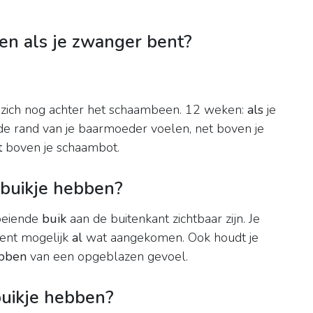
ien als je zwanger bent?
 zich nog achter het schaambeen. 12 weken:
als
je
rde rand van je baarmoeder voelen, net boven je
t
boven je schaambot.
 buikje hebben?
oeiende
buik
aan de buitenkant zichtbaar zijn. Je
bent mogelijk
al
wat aangekomen. Ook houdt je
bben
van een opgeblazen gevoel.
buikje hebben?