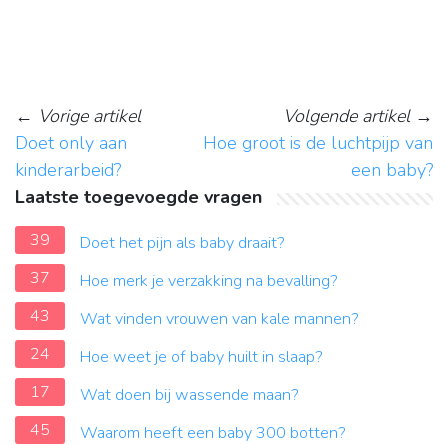
←
Vorige artikel
Volgende artikel
→
Doet only aan
Hoe groot is de luchtpijp van
kinderarbeid?
een baby?
Laatste toegevoegde vragen
39
Doet het pijn als baby draait?
37
Hoe merk je verzakking na bevalling?
43
Wat vinden vrouwen van kale mannen?
24
Hoe weet je of baby huilt in slaap?
17
Wat doen bij wassende maan?
45
Waarom heeft een baby 300 botten?