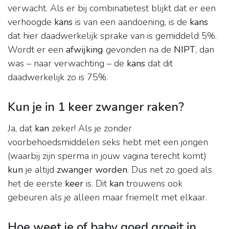
verwacht. Als er bij combinatietest blijkt dat er een
verhoogde
kans
is van een aandoening, is de
kans
dat hier daadwerkelijk sprake van is gemiddeld 5%.
Wordt er een
afwijking
gevonden na de
NIPT
, dan
was – naar verwachting – de
kans
dat dit
daadwerkelijk zo is 75%.
Kun je in 1 keer zwanger raken?
Ja, dat
kan
zeker! Als je zonder
voorbehoedsmiddelen seks hebt met een jongen
(waarbij zijn sperma in jouw vagina terecht komt)
kun
je altijd
zwanger worden
. Dus net zo goed als
het de eerste
keer
is. Dit
kan
trouwens ook
gebeuren als je alleen maar friemelt met elkaar.
Hoe weet je of baby goed groeit in