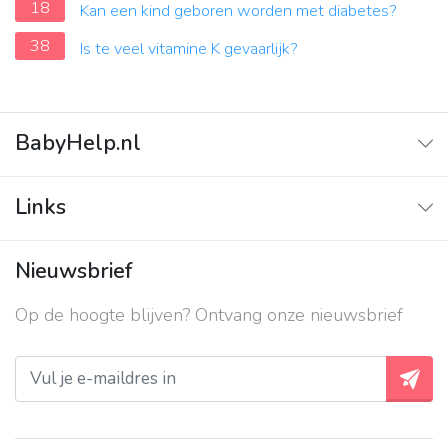
18
Kan een kind geboren worden met diabetes?
38
Is te veel vitamine K gevaarlijk?
BabyHelp.nl
Home
Links
Vraag & Antwoord
Adverteren
Nieuwsbrief
Contact
Op de hoogte blijven? Ontvang onze nieuwsbrief
Over ons
Privacy beleid