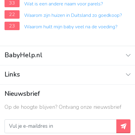
33
Wat is een andere naam voor parels?
22
Waarom zijn huizen in Duitsland zo goedkoop?
23
Waarom huilt mijn baby veel na de voeding?
BabyHelp.nl
Home
Links
Vraag & Antwoord
Adverteren
Nieuwsbrief
Contact
Op de hoogte blijven? Ontvang onze nieuwsbrief
Over ons
Privacy beleid