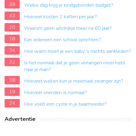
38
Welke dag krijg je kindgebonden budget?
43
Hoeveel kosten 2 katten per jaar?
20
Waarom geen uitstrijkje meer na 60 jaar?
18
Kan iedereen een school oprichten?
34
Hoe warm moet je een baby 's nachts aankleden?
32
Is het normaal dat je geen verlangen meer hebt
naar je man?
38
Hoeveel weken kun je maximaal zwanger zijn?
19
Hoeveel vrienden is normaal?
24
Hoe voelt een cyste in je baarmoeder?
Advertentie