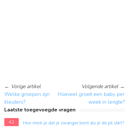
←
Vorige artikel
Volgende artikel
→
Welke groepen zijn
Hoeveel groeit een baby per
kleuters?
week in lengte?
Laatste toegevoegde vragen
42
Hoe merk je dat je zwanger bent als je de pil slikt?