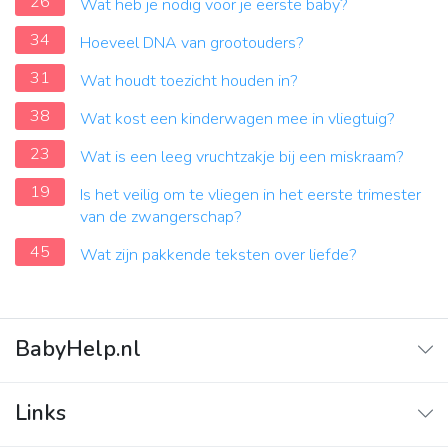
26
Wat heb je nodig voor je eerste baby?
34
Hoeveel DNA van grootouders?
31
Wat houdt toezicht houden in?
38
Wat kost een kinderwagen mee in vliegtuig?
23
Wat is een leeg vruchtzakje bij een miskraam?
19
Is het veilig om te vliegen in het eerste trimester
van de zwangerschap?
45
Wat zijn pakkende teksten over liefde?
BabyHelp.nl
Home
Links
Vraag & Antwoord