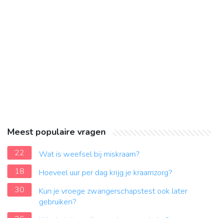
Meest populaire vragen
22
Wat is weefsel bij miskraam?
18
Hoeveel uur per dag krijg je kraamzorg?
30
Kun je vroege zwangerschapstest ook later
gebruiken?