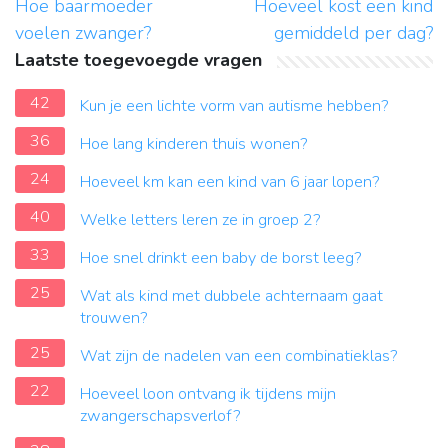
Hoe baarmoeder
Hoeveel kost een kind
voelen zwanger?
gemiddeld per dag?
Laatste toegevoegde vragen
42
Kun je een lichte vorm van autisme hebben?
36
Hoe lang kinderen thuis wonen?
24
Hoeveel km kan een kind van 6 jaar lopen?
40
Welke letters leren ze in groep 2?
33
Hoe snel drinkt een baby de borst leeg?
25
Wat als kind met dubbele achternaam gaat
trouwen?
25
Wat zijn de nadelen van een combinatieklas?
22
Hoeveel loon ontvang ik tijdens mijn
zwangerschapsverlof?