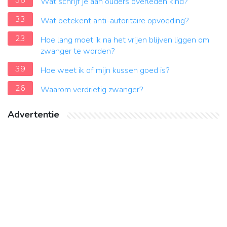
38
Wat schrijf je aan ouders overleden kind?
33
Wat betekent anti-autoritaire opvoeding?
23
Hoe lang moet ik na het vrijen blijven liggen om
zwanger te worden?
39
Hoe weet ik of mijn kussen goed is?
26
Waarom verdrietig zwanger?
Advertentie