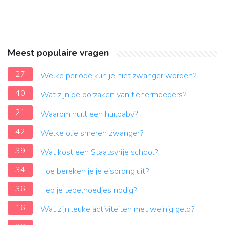
Meest populaire vragen
27
Welke periode kun je niet zwanger worden?
40
Wat zijn de oorzaken van tienermoeders?
21
Waarom huilt een huilbaby?
42
Welke olie smeren zwanger?
39
Wat kost een Staatsvrije school?
34
Hoe bereken je je eisprong uit?
36
Heb je tepelhoedjes nodig?
16
Wat zijn leuke activiteiten met weinig geld?