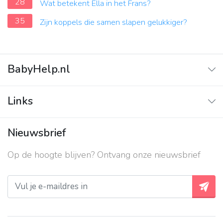
28
Wat betekent Ella in het Frans?
35
Zijn koppels die samen slapen gelukkiger?
BabyHelp.nl
Home
Links
Vraag & Antwoord
Adverteren
Nieuwsbrief
Contact
Op de hoogte blijven? Ontvang onze nieuwsbrief
Over ons
Privacy beleid