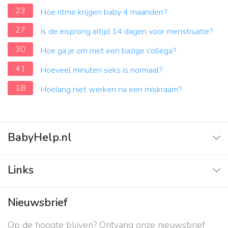
23
Hoe ritme krijgen baby 4 maanden?
27
Is de eisprong altijd 14 dagen voor menstruatie?
30
Hoe ga je om met een bazige collega?
41
Hoeveel minuten seks is normaal?
18
Hoelang niet werken na een miskraam?
BabyHelp.nl
Home
Links
Vraag & Antwoord
Adverteren
Nieuwsbrief
Contact
Op de hoogte blijven? Ontvang onze nieuwsbrief
Over ons