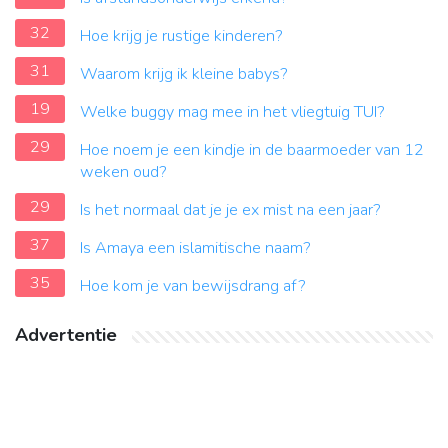
32
Hoe krijg je rustige kinderen?
31
Waarom krijg ik kleine babys?
19
Welke buggy mag mee in het vliegtuig TUI?
29
Hoe noem je een kindje in de baarmoeder van 12
weken oud?
29
Is het normaal dat je je ex mist na een jaar?
37
Is Amaya een islamitische naam?
35
Hoe kom je van bewijsdrang af?
Advertentie