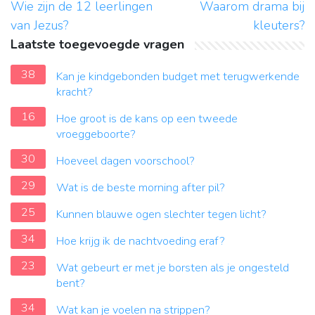
Wie zijn de 12 leerlingen
Waarom drama bij
van Jezus?
kleuters?
Laatste toegevoegde vragen
38
Kan je kindgebonden budget met terugwerkende
kracht?
16
Hoe groot is de kans op een tweede
vroeggeboorte?
30
Hoeveel dagen voorschool?
29
Wat is de beste morning after pil?
25
Kunnen blauwe ogen slechter tegen licht?
34
Hoe krijg ik de nachtvoeding eraf?
23
Wat gebeurt er met je borsten als je ongesteld
bent?
34
Wat kan je voelen na strippen?