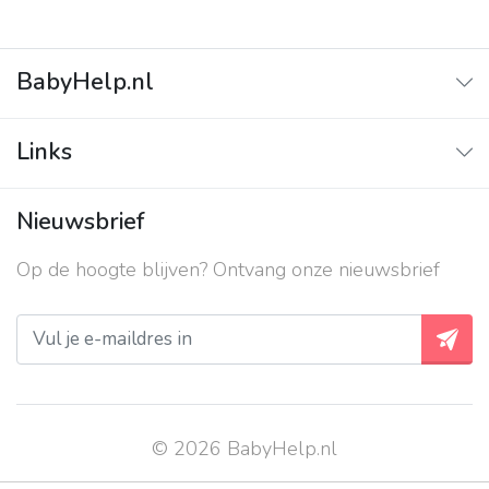
BabyHelp.nl
Home
Links
Vraag & Antwoord
Adverteren
Nieuwsbrief
Contact
Op de hoogte blijven? Ontvang onze nieuwsbrief
Over ons
Privacy beleid
© 2026 BabyHelp.nl