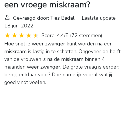
een vroege miskraam?
Gevraagd door: Ties Badal
| Laatste update:
18 juni 2022
Score: 4.4/5
(
72 stemmen
)
Hoe snel
je
weer zwanger
kunt worden
na
een
miskraam
is lastig in te schatten. Ongeveer de helft
van de vrouwen is
na
de
miskraam
binnen 4
maanden
weer zwanger
. De grote vraag is eerder:
ben jij er klaar voor? Doe namelijk vooral wat jij
goed vindt voelen.