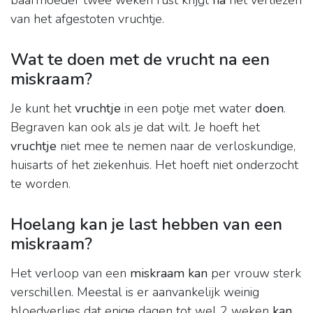
baarmoeder twee weken rust krijgt
na
het verliezen
van het afgestoten vruchtje.
Wat te doen met de vrucht na een
miskraam?
Je kunt het
vruchtje
in een potje met water
doen
.
Begraven kan ook als je dat wilt. Je hoeft het
vruchtje
niet mee te nemen naar de verloskundige,
huisarts of het ziekenhuis. Het hoeft niet onderzocht
te worden.
Hoelang kan je last hebben van een
miskraam?
Het verloop van een
miskraam kan
per vrouw sterk
verschillen. Meestal is er aanvankelijk weinig
bloedverlies dat enige dagen tot wel 2 weken
kan