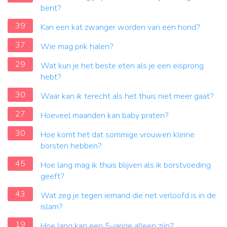
bent?
39
Kan een kat zwanger worden van een hond?
37
Wie mag prik halen?
29
Wat kun je het beste eten als je een eisprong
hebt?
30
Waar kan ik terecht als het thuis niet meer gaat?
27
Hoeveel maanden kan baby praten?
30
Hoe komt het dat sommige vrouwen kleine
borsten hebben?
45
Hoe lang mag ik thuis blijven als ik borstvoeding
geeft?
43
Wat zeg je tegen iemand die net verloofd is in de
islam?
19
Hoe lang kan een 5-jarige alleen zijn?