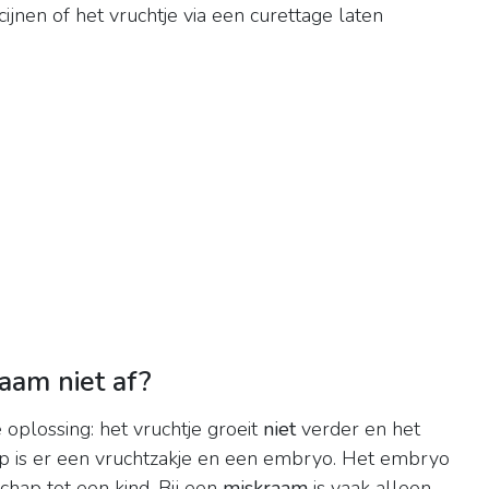
nen of het vruchtje via een curettage laten
aam niet af?
 oplossing: het vruchtje groeit
niet
verder en het
ap is er een vruchtzakje en een embryo. Het embryo
chap tot een kind. Bij een
miskraam
is vaak alleen