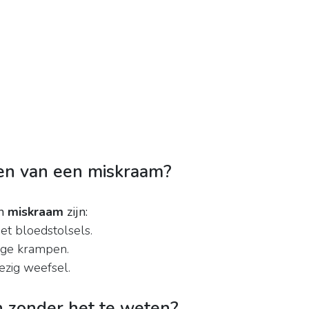
en van een miskraam?
en
miskraam
zijn:
et bloedstolsels.
tige krampen.
iezig weefsel.
 zonder het te weten?