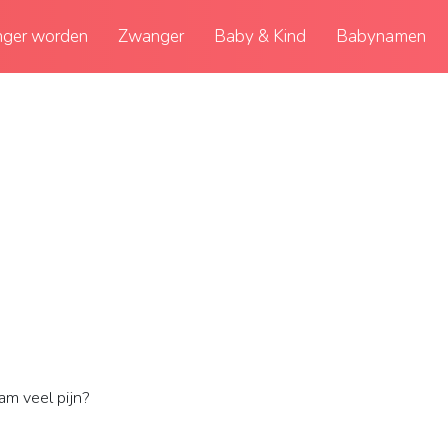
ger worden
Zwanger
Baby & Kind
Babynamen
m veel pijn?