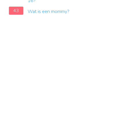
16?
43
Wat is een mommy?