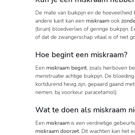
De mate van buikpijn en de hoeveelheid 
andere kant kan een
miskraam
ook
zond
(bruin) bloedverlies of geringe buikpijn
of dat de zwangerschap vitaal is of niet go
Hoe begint een miskraam?
Een
miskraam begint
, zoals hierboven b
menstruatie achtige buikpijn. De bloedin
kortdurend hevig zijn, gepaard gaand met 
nemen, bij voorkeur paracetamol).
Wat te doen als miskraam ni
Een
miskraam
is een verdrietige gebeurt
miskraam doorzet
. Dit wachten kan het 