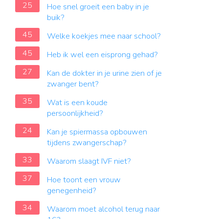
25
Hoe snel groeit een baby in je
buik?
45
Welke koekjes mee naar school?
45
Heb ik wel een eisprong gehad?
27
Kan de dokter in je urine zien of je
zwanger bent?
35
Wat is een koude
persoonlijkheid?
24
Kan je spiermassa opbouwen
tijdens zwangerschap?
33
Waarom slaagt IVF niet?
37
Hoe toont een vrouw
genegenheid?
34
Waarom moet alcohol terug naar