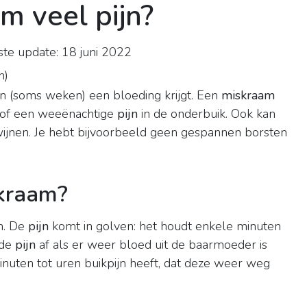
m veel pijn?
te update: 18 juni 2022
n
)
en (soms weken) een bloeding krijgt. Een
miskraam
e of een weeënachtige
pijn
in de onderbuik. Ook kan
ijnen. Je hebt bijvoorbeeld geen gespannen borsten
skraam?
jn. De
pijn
komt in golven: het houdt enkele minuten
 de
pijn
af als er weer bloed uit de baarmoeder is
inuten tot uren buikpijn heeft, dat deze weer weg