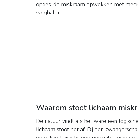
opties: de
miskraam
opwekken met medicij
weghalen.
Waarom stoot lichaam miskr
De natuur vindt als het ware een logische
lichaam stoot
het
af
. Bij een zwangersch
ontwikkelt zich bij een normale zwangers