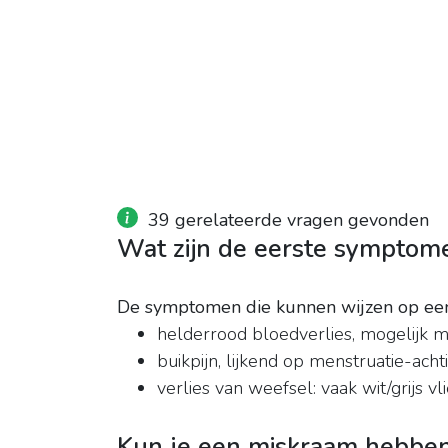
39 gerelateerde vragen gevonden
Wat zijn de eerste symptom
De symptomen die kunnen wijzen op e
helderrood bloedverlies, mogelijk m
buikpijn, lijkend op menstruatie-ach
verlies van weefsel: vaak wit/grijs vl
Kun je een miskraam hebben