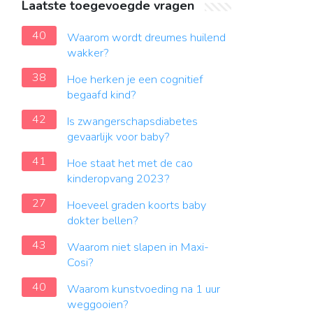
Laatste toegevoegde vragen
40
Waarom wordt dreumes huilend
wakker?
38
Hoe herken je een cognitief
begaafd kind?
42
Is zwangerschapsdiabetes
gevaarlijk voor baby?
41
Hoe staat het met de cao
kinderopvang 2023?
27
Hoeveel graden koorts baby
dokter bellen?
43
Waarom niet slapen in Maxi-
Cosi?
40
Waarom kunstvoeding na 1 uur
weggooien?