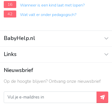
16
Wanneer is een kind laat met lopen?
42
Wat valt er onder pedagogisch?
BabyHelp.nl
Home
Links
Vraag & Antwoord
Adverteren
Nieuwsbrief
Contact
Op de hoogte blijven? Ontvang onze nieuwsbrief
Over ons
Privacy beleid