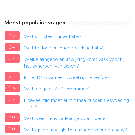
Meest populaire vragen
45
Wat stimuleert groei baby?
34
Wat te doen bij longontsteking baby?
37
Welke aangeboren afwijking komt vaak voor bij
het syndroom van Down?
31
Is het DNA van een tweeling hetzelfde?
35
Wat leer je bij ABC zwemmen?
37
Hoeveel tijd moet er minimaal tussen flesvoeding
zitten?
40
Wat is een leuk cadeautje voor moeder?
30
Wat zijn de moeilijkste maanden voor een baby?