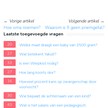
←
Vorige artikel
Volgende artikel
→
Hoe oma noemen?
Waarom is 9 geen priemgetal?
Laatste toegevoegde vragen
20
Welke maat draagt een baby van 3500 gram?
27
Wat betekent Yakult?
33
Is een Werpkist nodig?
27
Hoe lang koorts oke?
16
Hoeveel procent kans op zwangerschap door
voorvocht?
30
Wie bepaalt de achternaam van een kind?
43
Wat is het salaris van een pedagogisch