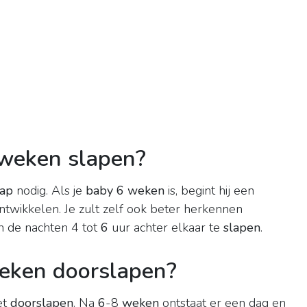
weken slapen?
aap
nodig. Als je
baby 6 weken
is, begint hij een
ontwikkelen. Je zult zelf ook beter herkennen
in de nachten 4 tot
6
uur achter elkaar te
slapen
.
eken doorslapen?
et
doorslapen
. Na
6
-8
weken
ontstaat er een dag en