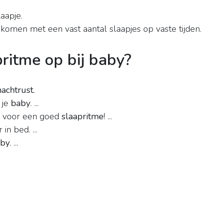
laapje.
komen met een vast aantal slaapjes op vaste tijden.
ritme op bij baby?
achtrust.
 je
baby
. ...
gt voor een goed
slaapritme
! ...
n bed. ...
by
. ...