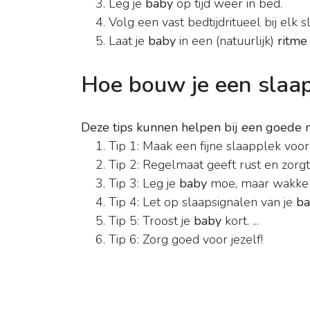
Leg je
baby
op tijd weer in bed.
Volg een vast bedtijdritueel bij elk s
Laat je
baby
in een (natuurlijk)
ritme
Hoe bouw je een slaap
Deze tips kunnen helpen bij een goede n
Tip 1: Maak een fijne slaapplek voor
Tip 2: Regelmaat geeft rust en zor
Tip 3: Leg je
baby
moe, maar wakker i
Tip 4: Let op slaapsignalen van je
ba
Tip 5: Troost je
baby
kort. ...
Tip 6: Zorg goed voor jezelf!