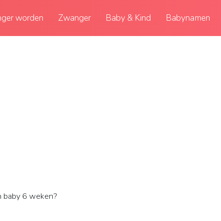
ger worden
Zwanger
Baby & Kind
Babynamen
en baby 6 weken?