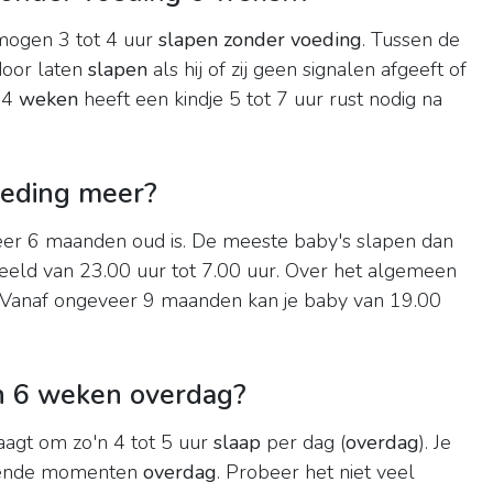
ogen 3 tot 4 uur
slapen zonder voeding
. Tussen de
door laten
slapen
als hij of zij geen signalen afgeeft of
24
weken
heeft een kindje 5 tot 7 uur rust nodig na
oeding meer?
eer 6 maanden oud is. De meeste baby's slapen dan
rbeeld van 23.00 uur tot 7.00 uur. Over het algemeen
 Vanaf ongeveer 9 maanden kan je baby van 19.00
n 6 weken overdag?
aagt om zo'n 4 tot 5 uur
slaap
per dag (
overdag
). Je
llende momenten
overdag
. Probeer het niet veel