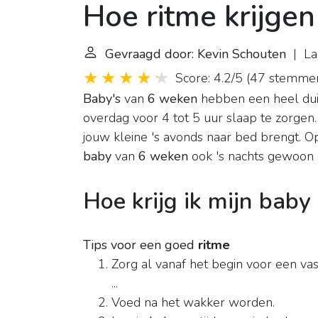
Hoe ritme krijge
Gevraagd door: Kevin Schouten
| Laa
Score: 4.2/5
(
47 stemme
Baby's
van
6 weken
hebben een heel dui
overdag voor 4 tot 5 uur slaap te zorge
jouw kleine 's avonds naar bed brengt. O
baby
van
6 weken
ook 's nachts gewoon 
Hoe krijg ik mijn baby
Tips voor een goed
ritme
Zorg al vanaf het begin voor een va
...
Voed na het wakker worden.