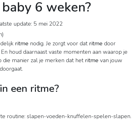
n baby 6 weken?
tste update: 5 mei 2022
n
)
delijk
ritme
nodig. Je zorgt voor dat
ritme
door
n. En houd daarnaast vaste momenten aan waarop je
p die manier zal je merken dat het
ritme
van jouw
doorgaat.
 in een ritme?
ste routine: slapen-voeden-knuffelen-spelen-slapen.