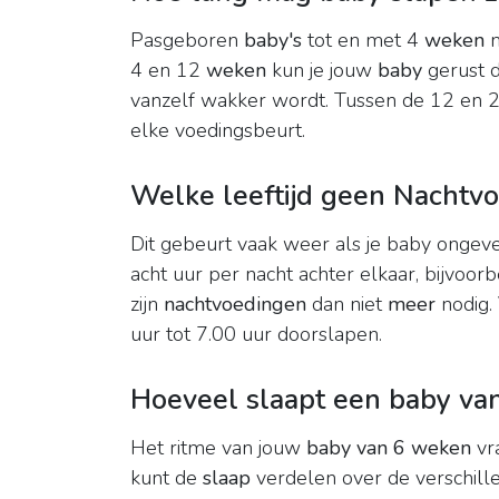
Pasgeboren
baby's
tot en met 4
weken
m
4 en 12
weken
kun je jouw
baby
gerust 
vanzelf wakker wordt. Tussen de 12 en 
elke voedingsbeurt.
Welke leeftijd geen Nachtv
Dit gebeurt vaak weer als je baby ongev
acht uur per nacht achter elkaar, bijvoo
zijn
nachtvoedingen
dan niet
meer
nodig.
uur tot 7.00 uur doorslapen.
Hoeveel slaapt een baby va
Het ritme van jouw
baby van 6 weken
vr
kunt de
slaap
verdelen over de verschi