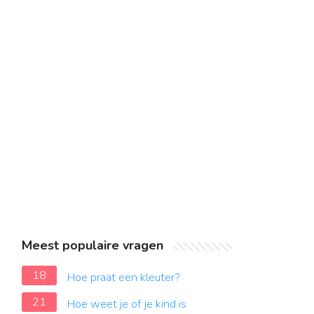
Meest populaire vragen
18
Hoe praat een kleuter?
21
Hoe weet je of je kind is