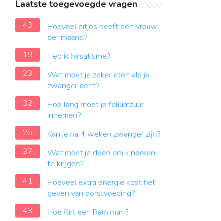
Laatste toegevoegde vragen
43
Hoeveel eitjes heeft een vrouw
per maand?
19
Heb ik hirsutisme?
23
Wat moet je zeker eten als je
zwanger bent?
32
Hoe lang moet je foliumzuur
innemen?
25
Kan je na 4 weken zwanger zijn?
37
Wat moet je doen om kinderen
te krijgen?
41
Hoeveel extra energie kost het
geven van borstvoeding?
43
Hoe flirt een Ram man?