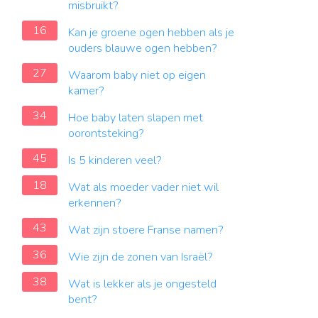
misbruikt?
16
Kan je groene ogen hebben als je
ouders blauwe ogen hebben?
27
Waarom baby niet op eigen
kamer?
34
Hoe baby laten slapen met
oorontsteking?
45
Is 5 kinderen veel?
18
Wat als moeder vader niet wil
erkennen?
43
Wat zijn stoere Franse namen?
36
Wie zijn de zonen van Israël?
38
Wat is lekker als je ongesteld
bent?