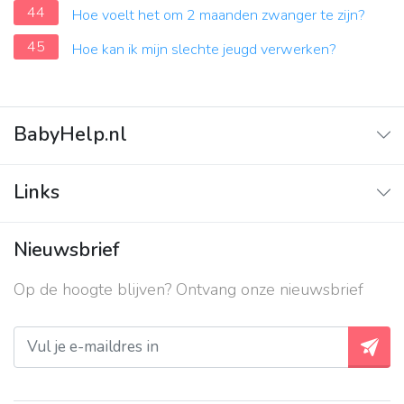
44
Hoe voelt het om 2 maanden zwanger te zijn?
45
Hoe kan ik mijn slechte jeugd verwerken?
BabyHelp.nl
Home
Links
Vraag & Antwoord
Adverteren
Nieuwsbrief
Contact
Op de hoogte blijven? Ontvang onze nieuwsbrief
Over ons
Privacy beleid