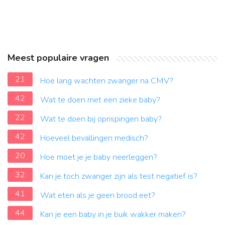
Meest populaire vragen
21
Hoe lang wachten zwanger na CMV?
42
Wat te doen met een zieke baby?
22
Wat te doen bij oprispingen baby?
42
Hoeveel bevallingen medisch?
20
Hoe moet je je baby neerleggen?
32
Kan je toch zwanger zijn als test negatief is?
41
Wat eten als je geen brood eet?
44
Kan je een baby in je buik wakker maken?