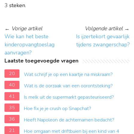
3
steken
.
←
Vorige artikel
Volgende artikel
→
Wie kan het beste
Is ijzertekort gevaarlijk
kinderopvangtoeslag
tijdens zwangerschap?
aanvragen?
Laatste toegevoegde vragen
20
Wat schrijf je op een kaartje na miskraam?
40
Wat is de oorzaak van een oorontsteking?
41
Is melk uit de supermarkt gepasteuriseerd?
35
Hoe fix je je crush op Snapchat?
36
Heeft Napoleon de achternamen bedacht?
21
Hoe omgaan met driftbuien bij een kind van 4