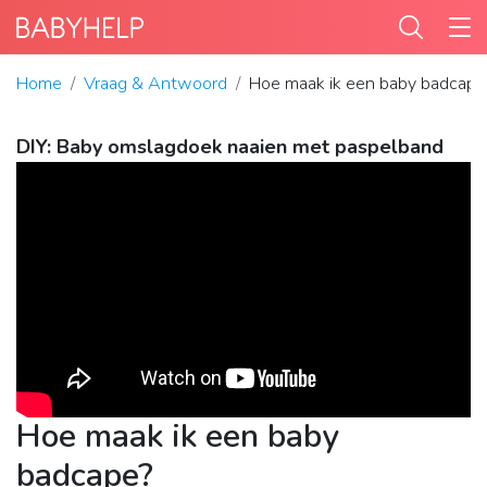
Home
Vraag & Antwoord
Hoe maak ik een baby badcape
DIY: Baby omslagdoek naaien met paspelband
Hoe maak ik een baby
badcape?