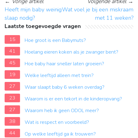
←
Vorige artikel
Volgende artikel
→
Heeft mijn baby weinig
Wat voel je bij een miskraam
slaap nodig?
met 11 weken?
Laatste toegevoegde vragen
15
Hoe groot is een Babymuts?
41
Hoelang eieren koken als je zwanger bent?
45
Hoe baby haar sneller laten groeien?
19
Welke leeftijd alleen met trein?
27
Waar slaapt baby 6 weken overdag?
23
Waarom is er een tekort in de kinderopvang?
27
Waarom heb ik geen ODOL meer?
38
Wat is respect en voorbeeld?
44
Op welke leeftijd ga ik trouwen?