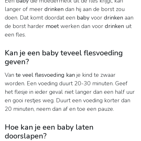
Een
baby
die moedermelk uit de fles krijgt, kán
langer of meer
drinken
dan hij aan de borst zou
doen. Dat komt doordat een
baby
voor
drinken
aan
de borst harder
moet
werken dan voor
drinken
uit
een fles.
Kan je een baby teveel flesvoeding
geven?
Van
te veel flesvoeding kan
je kind te zwaar
worden. Een voeding duurt 20-30 minuten. Geef
het flesje in ieder geval niet langer dan een half uur
en gooi restjes weg. Duurt een voeding korter dan
20 minuten, neem dan af en toe een pauze.
Hoe kan je een baby laten
doorslapen?