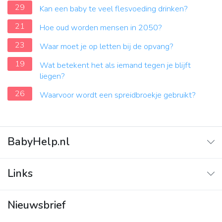
29
Kan een baby te veel flesvoeding drinken?
21
Hoe oud worden mensen in 2050?
23
Waar moet je op letten bij de opvang?
19
Wat betekent het als iemand tegen je blijft
liegen?
26
Waarvoor wordt een spreidbroekje gebruikt?
BabyHelp.nl
Home
Links
Vraag & Antwoord
Adverteren
Nieuwsbrief
Contact