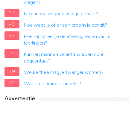
vragen?
37
Is koud water goed voor je gezicht?
43
Hoe weet je of er een prop in je oor zit?
37
Hoe registreer je de afwezigheden van je
leerlingen?
24
Kunnen mannen verliefd worden door
oogcontact?
29
Welke thee mag je zwanger worden?
43
Wat is de drang naar seks?
Advertentie