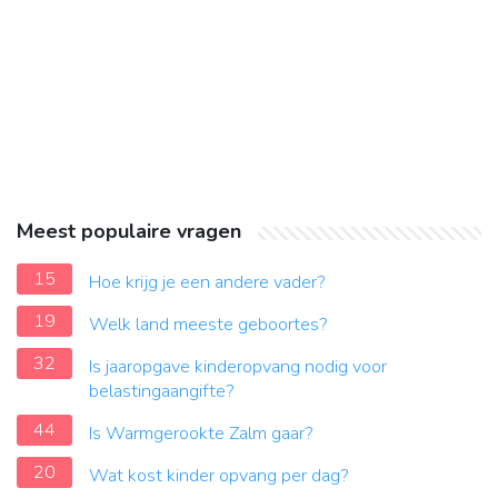
Meest populaire vragen
15
Hoe krijg je een andere vader?
19
Welk land meeste geboortes?
32
Is jaaropgave kinderopvang nodig voor
belastingaangifte?
44
Is Warmgerookte Zalm gaar?
20
Wat kost kinder opvang per dag?