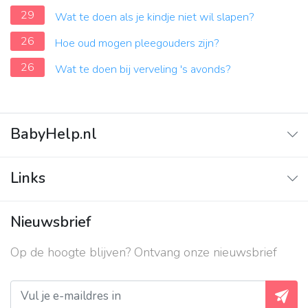
29
Wat te doen als je kindje niet wil slapen?
26
Hoe oud mogen pleegouders zijn?
26
Wat te doen bij verveling 's avonds?
BabyHelp.nl
Home
Links
Vraag & Antwoord
Adverteren
Nieuwsbrief
Contact
Op de hoogte blijven? Ontvang onze nieuwsbrief
Over ons
Privacy beleid