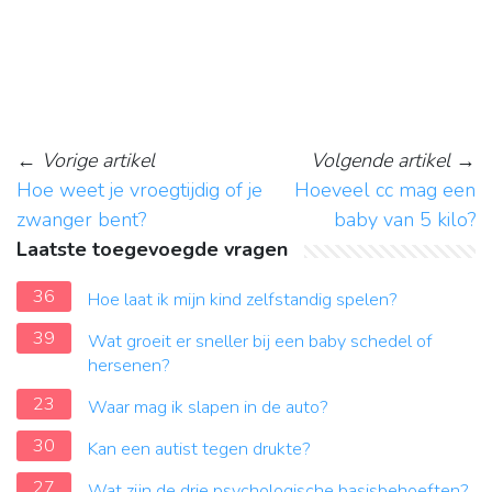
←
Vorige artikel
Volgende artikel
→
Hoe weet je vroegtijdig of je
Hoeveel cc mag een
zwanger bent?
baby van 5 kilo?
Laatste toegevoegde vragen
36
Hoe laat ik mijn kind zelfstandig spelen?
39
Wat groeit er sneller bij een baby schedel of
hersenen?
23
Waar mag ik slapen in de auto?
30
Kan een autist tegen drukte?
27
Wat zijn de drie psychologische basisbehoeften?