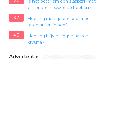
30
Is het beter om een ​​slaapzak met
of zonder mouwen te hebben?
37
Hoelang moet je een dreumes
laten huilen in bed?
45
Hoelang blijven liggen na een
klysma?
Advertentie