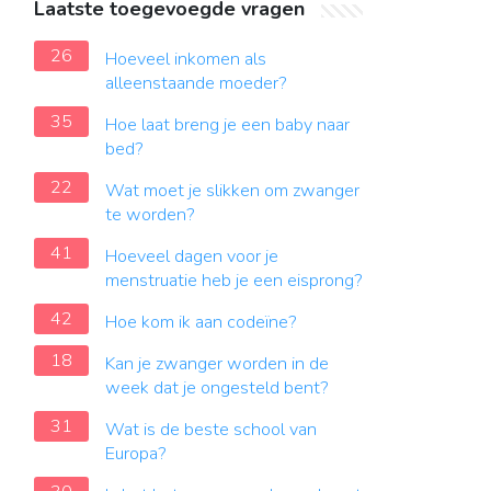
Laatste toegevoegde vragen
26
Hoeveel inkomen als
alleenstaande moeder?
35
Hoe laat breng je een baby naar
bed?
22
Wat moet je slikken om zwanger
te worden?
41
Hoeveel dagen voor je
menstruatie heb je een eisprong?
42
Hoe kom ik aan codeïne?
18
Kan je zwanger worden in de
week dat je ongesteld bent?
31
Wat is de beste school van
Europa?