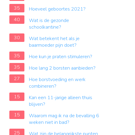
35
Hoeveel geboortes 2021?
40
Wat is de gezonde
schoolkantine?
30
Wat betekent het als je
baarmoeder pijn doet?
35
Hoe kun je praten stimuleren?
35
Hoe lang 2 borsten aanbieden?
27
Hoe borstvoeding en werk
combineren?
15
Kan een 11-jarige alleen thuis
blijven?
15
Waarom mag ik na de bevalling 6
weken niet in bad?
25
Wat zijn de belangrijkste punten