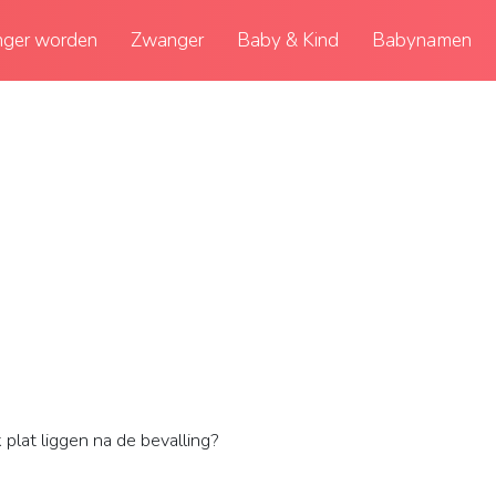
ger worden
Zwanger
Baby & Kind
Babynamen
plat liggen na de bevalling?