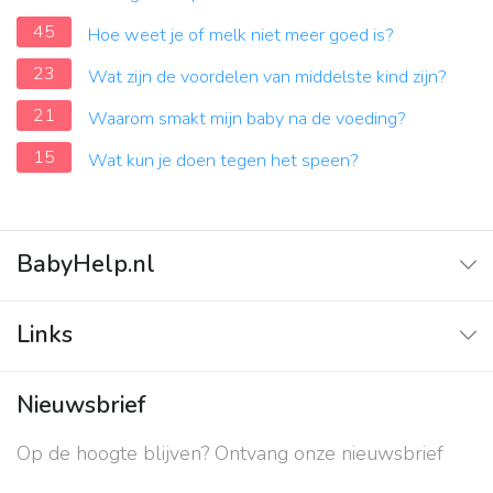
45
Hoe weet je of melk niet meer goed is?
23
Wat zijn de voordelen van middelste kind zijn?
21
Waarom smakt mijn baby na de voeding?
15
Wat kun je doen tegen het speen?
BabyHelp.nl
Home
Links
Vraag & Antwoord
Adverteren
Nieuwsbrief
Contact
Op de hoogte blijven? Ontvang onze nieuwsbrief
Over ons