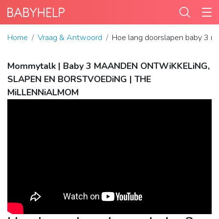
Home
Vraag & Antwoord
Hoe lang doorslapen baby 3 
Mommytalk | Baby 3 MAANDEN ONTWiKKELiNG,
SLAPEN EN BORSTVOEDiNG | THE
MiLLENNiALMOM