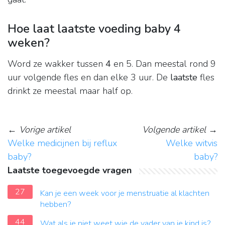
Hoe laat laatste voeding baby 4
weken?
Word ze wakker tussen
4
en 5. Dan meestal rond 9
uur volgende fles en dan elke 3 uur. De
laatste
fles
drinkt ze meestal maar half op.
←
Vorige artikel
Volgende artikel
→
Welke medicijnen bij reflux
Welke witvis
baby?
baby?
Laatste toegevoegde vragen
27
Kan je een week voor je menstruatie al klachten
hebben?
44
Wat als je niet weet wie de vader van je kind is?