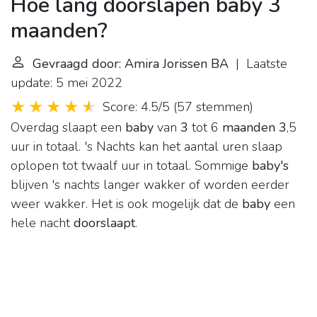
Hoe lang doorslapen baby 3
maanden?
Gevraagd door: Amira Jorissen BA
| Laatste
update: 5 mei 2022
Score: 4.5/5
(
57 stemmen
)
Overdag slaapt een
baby
van
3
tot 6
maanden 3
,5
uur in totaal. 's Nachts kan het aantal uren slaap
oplopen tot twaalf uur in totaal. Sommige
baby's
blijven 's nachts langer wakker of worden eerder
weer wakker. Het is ook mogelijk dat de
baby
een
hele nacht
doorslaapt
.