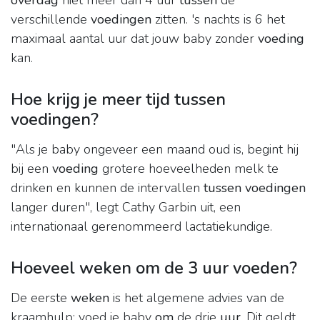
overdag
niet meer dan 4 uur
tussen
de
verschillende
voedingen
zitten. 's nachts is 6 het
maximaal aantal uur dat jouw baby zonder
voeding
kan.
Hoe krijg je meer tijd tussen
voedingen?
"Als je baby ongeveer een maand oud is, begint hij
bij een
voeding
grotere hoeveelheden melk te
drinken en kunnen de intervallen
tussen voedingen
langer duren", legt Cathy Garbin uit, een
internationaal gerenommeerd lactatiekundige.
Hoeveel weken om de 3 uur voeden?
De eerste
weken
is het algemene advies van de
kraamhulp: voed je baby
om
de drie
uur
. Dit geldt