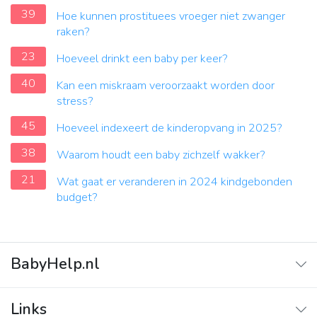
39
Hoe kunnen prostituees vroeger niet zwanger
raken?
23
Hoeveel drinkt een baby per keer?
40
Kan een miskraam veroorzaakt worden door
stress?
45
Hoeveel indexeert de kinderopvang in 2025?
38
Waarom houdt een baby zichzelf wakker?
21
Wat gaat er veranderen in 2024 kindgebonden
budget?
BabyHelp.nl
Home
Links
Vraag & Antwoord