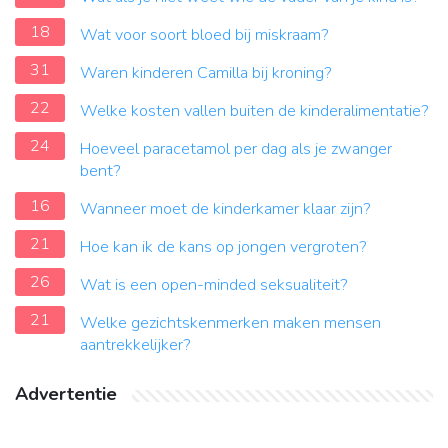
18
Wat voor soort bloed bij miskraam?
31
Waren kinderen Camilla bij kroning?
22
Welke kosten vallen buiten de kinderalimentatie?
24
Hoeveel paracetamol per dag als je zwanger
bent?
16
Wanneer moet de kinderkamer klaar zijn?
21
Hoe kan ik de kans op jongen vergroten?
26
Wat is een open-minded seksualiteit?
21
Welke gezichtskenmerken maken mensen
aantrekkelijker?
Advertentie