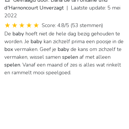
Gevraagd door: Dana de la Fontaine und
d'Harnoncourt Unverzagt
| Laatste update: 5 mei
2022
Score: 4.8/5
(
53 stemmen
)
De
baby
hoeft niet de hele dag bezig gehouden te
worden. Je
baby
kan zichzelf prima een poosje in de
box
vermaken. Geef je
baby
de kans om zichzelf te
vermaken, wissel samen
spelen
af met alleen
spelen
. Vanaf een maand of zes is alles wat rinkelt
en rammelt mooi speelgoed.