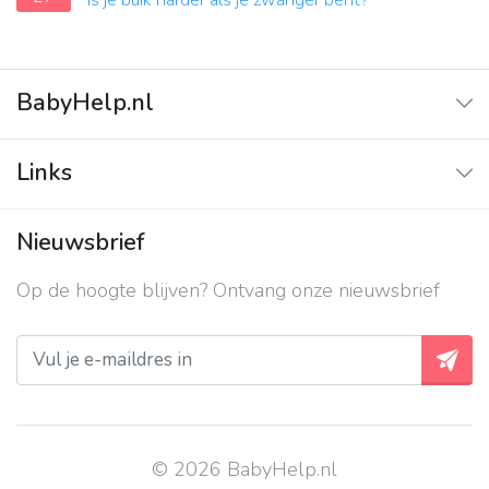
Is je buik harder als je zwanger bent?
BabyHelp.nl
Home
Links
Vraag & Antwoord
Adverteren
Nieuwsbrief
Contact
Op de hoogte blijven? Ontvang onze nieuwsbrief
Over ons
Privacy beleid
© 2026 BabyHelp.nl