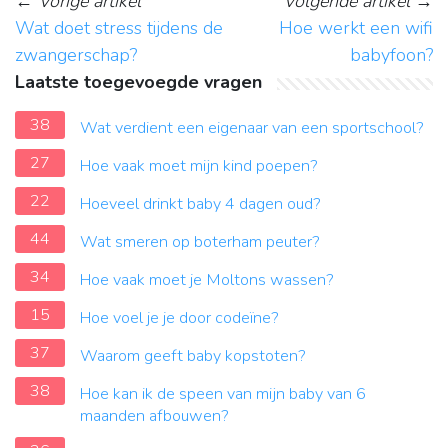
←
Vorige artikel
Volgende artikel
→
Wat doet stress tijdens de
Hoe werkt een wifi
zwangerschap?
babyfoon?
Laatste toegevoegde vragen
38
Wat verdient een eigenaar van een sportschool?
27
Hoe vaak moet mijn kind poepen?
22
Hoeveel drinkt baby 4 dagen oud?
44
Wat smeren op boterham peuter?
34
Hoe vaak moet je Moltons wassen?
15
Hoe voel je je door codeïne?
37
Waarom geeft baby kopstoten?
38
Hoe kan ik de speen van mijn baby van 6
maanden afbouwen?