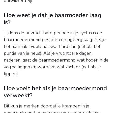
ontwikkeld zijn.
Hoe weet je dat je baarmoeder laag
is?
Tijdens de onvruchtbare periode in je cyclus is de
baarmoedermond
gesloten en
ligt
erg
laag
. Als je
het aanraakt,
voelt
het wat hard aan (net als het
puntje van je neus). Als je vruchtbare dagen
naderen, gaat de
baarmoedermond
wat hoger in de
vagina liggen en wordt ze wat zachter (net als je
lippen).
Hoe voelt het als je baarmoedermond
verweekt?
Dit kun je merken doordat je krampen in je
onderbuik
voelt
, maar soms merk je er niets van.