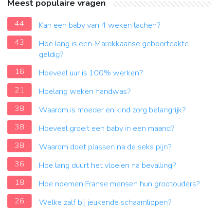
Meest populaire vragen
44
Kan een baby van 4 weken lachen?
43
Hoe lang is een Marokkaanse geboorteakte
geldig?
16
Hoeveel uur is 100% werken?
21
Hoelang weken handwas?
38
Waarom is moeder en kind zorg belangrijk?
38
Hoeveel groeit een baby in een maand?
38
Waarom doet plassen na de seks pijn?
36
Hoe lang duurt het vloeien na bevalling?
18
Hoe noemen Franse mensen hun grootouders?
26
Welke zalf bij jeukende schaamlippen?