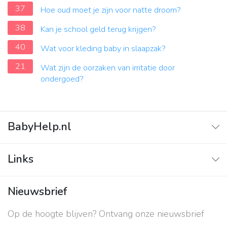
37
Hoe oud moet je zijn voor natte droom?
38
Kan je school geld terug krijgen?
40
Wat voor kleding baby in slaapzak?
21
Wat zijn de oorzaken van irritatie door
ondergoed?
BabyHelp.nl
Home
Links
Vraag & Antwoord
Adverteren
Nieuwsbrief
Contact
Op de hoogte blijven? Ontvang onze nieuwsbrief
Over ons