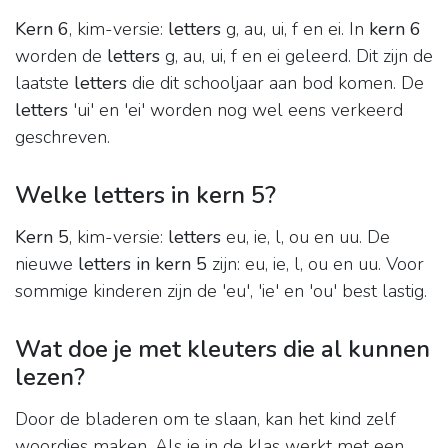
Kern 6
, kim-versie:
letters
g, au, ui, f en ei. In
kern 6
worden de
letters
g, au, ui, f en ei geleerd. Dit zijn de
laatste
letters
die dit schooljaar aan bod komen. De
letters
'ui' en 'ei' worden nog wel eens verkeerd
geschreven.
Welke letters in kern 5?
Kern 5
, kim-versie:
letters
eu, ie, l, ou en uu. De
nieuwe
letters in kern 5
zijn: eu, ie, l, ou en uu. Voor
sommige kinderen zijn de 'eu', 'ie' en 'ou' best lastig.
Wat doe je met kleuters die al kunnen
lezen?
Door de bladeren om te slaan, kan het kind zelf
woordjes maken. Als je in de klas werkt met een