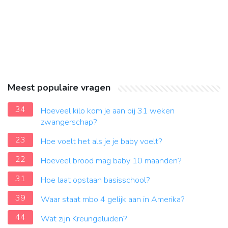
Meest populaire vragen
34
Hoeveel kilo kom je aan bij 31 weken
zwangerschap?
23
Hoe voelt het als je je baby voelt?
22
Hoeveel brood mag baby 10 maanden?
31
Hoe laat opstaan basisschool?
39
Waar staat mbo 4 gelijk aan in Amerika?
44
Wat zijn Kreungeluiden?