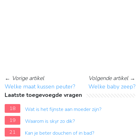
←
Vorige artikel
Volgende artikel
→
Welke maat kussen peuter?
Welke baby zeep?
Laatste toegevoegde vragen
18
Wat is het fijnste aan moeder zijn?
19
Waarom is skyr zo dik?
21
Kan je beter douchen of in bad?