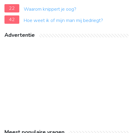
22
Waarom knippert je oog?
42
Hoe weet ik of mijn man mij bedriegt?
Advertentie
Meest populaire vragen