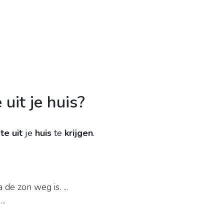
uit je huis?
e uit
je
huis
te
krijgen
.
e zon weg is. ...
 ...