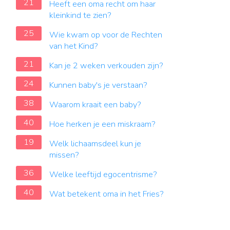
21
Heeft een oma recht om haar
kleinkind te zien?
25
Wie kwam op voor de Rechten
van het Kind?
21
Kan je 2 weken verkouden zijn?
24
Kunnen baby's je verstaan?
38
Waarom kraait een baby?
40
Hoe herken je een miskraam?
19
Welk lichaamsdeel kun je
missen?
36
Welke leeftijd egocentrisme?
40
Wat betekent oma in het Fries?