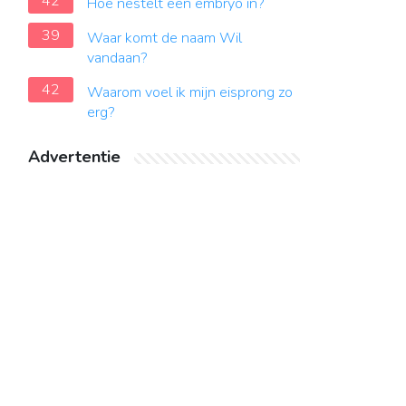
42
Hoe nestelt een embryo in?
39
Waar komt de naam Wil
vandaan?
42
Waarom voel ik mijn eisprong zo
erg?
Advertentie