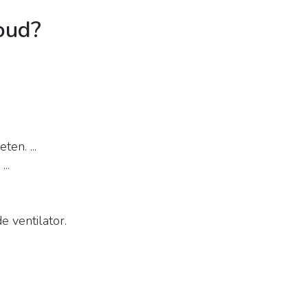
koud?
ten. ...
..
 ventilator.