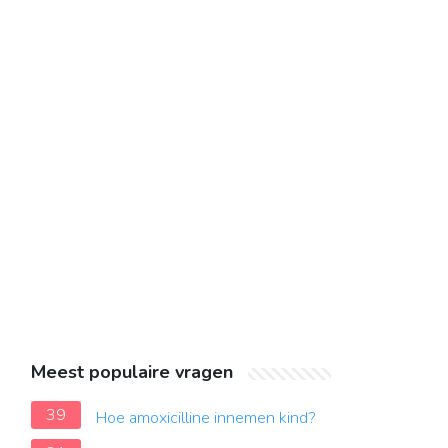
Meest populaire vragen
39
Hoe amoxicilline innemen kind?