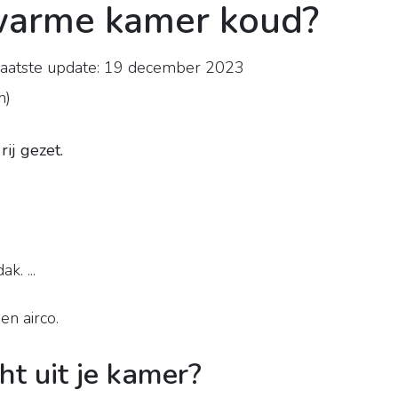
 warme kamer koud?
aatste update: 19 december 2023
n
)
ij gezet.
. ...
en airco.
ht uit je kamer?