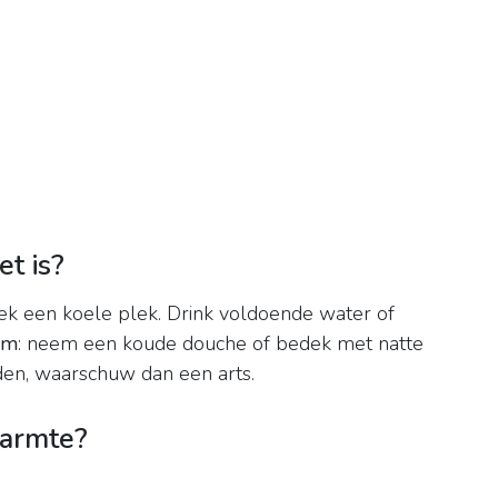
t is?
k een koele plek. Drink voldoende water of
am
: neem een koude douche of bedek met natte
den, waarschuw dan een arts.
warmte?