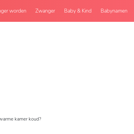
ger worden
Zwanger
Baby & Kind
Babynamen
n warme kamer koud?