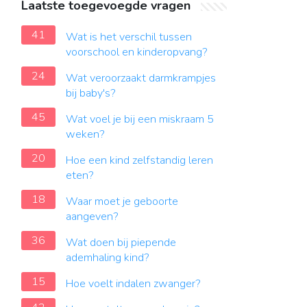
Laatste toegevoegde vragen
41
Wat is het verschil tussen
voorschool en kinderopvang?
24
Wat veroorzaakt darmkrampjes
bij baby's?
45
Wat voel je bij een miskraam 5
weken?
20
Hoe een kind zelfstandig leren
eten?
18
Waar moet je geboorte
aangeven?
36
Wat doen bij piepende
ademhaling kind?
15
Hoe voelt indalen zwanger?