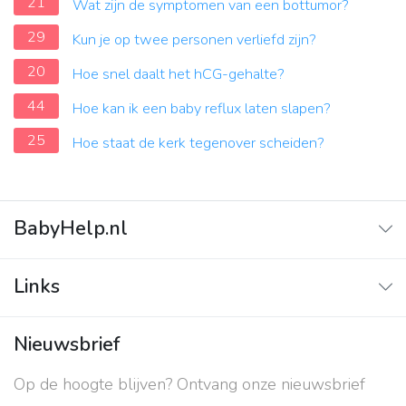
21
Wat zijn de symptomen van een bottumor?
29
Kun je op twee personen verliefd zijn?
20
Hoe snel daalt het hCG-gehalte?
44
Hoe kan ik een baby reflux laten slapen?
25
Hoe staat de kerk tegenover scheiden?
BabyHelp.nl
Home
Links
Vraag & Antwoord
Adverteren
Nieuwsbrief
Contact
Op de hoogte blijven? Ontvang onze nieuwsbrief
Over ons