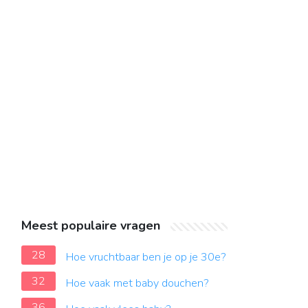
Meest populaire vragen
28
Hoe vruchtbaar ben je op je 30e?
32
Hoe vaak met baby douchen?
36