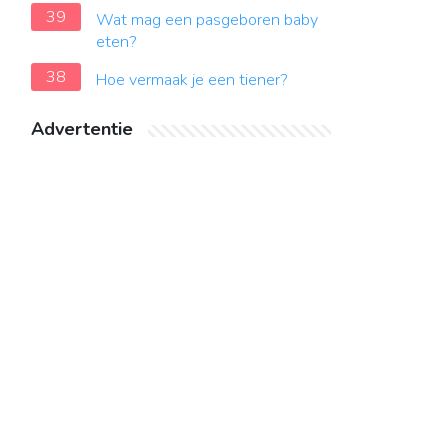
39
Wat mag een pasgeboren baby
eten?
38
Hoe vermaak je een tiener?
Advertentie