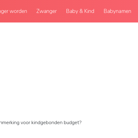
ger worden
Zwanger
Baby & Kind
Babynamen
anmerking voor kindgebonden budget?