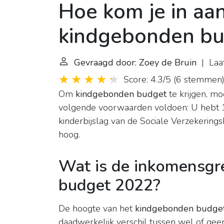
Hoe kom je in aa
kindgebonden bu
Gevraagd door: Zoey de Bruin
| Laat
Score: 4.3/5
(
6 stemmen
Om
kindgebonden budget
te krijgen, m
volgende voorwaarden voldoen: U hebt 1 o
kinderbijslag van de Sociale Verzekerings
hoog.
Wat is de inkomensgr
budget 2022?
De hoogte van het
kindgebonden budge
daadwerkelijk verschil tussen wel of gee