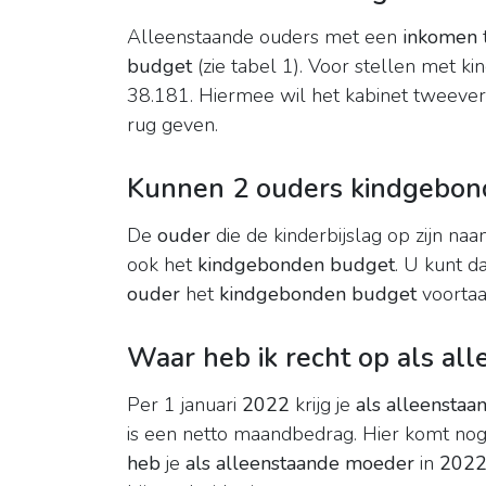
Alleenstaande ouders met een
inkomen
budget
(zie tabel 1). Voor stellen met ki
38.181. Hiermee wil het kabinet tweeve
rug geven.
Kunnen 2 ouders kindgebon
De
ouder
die de kinderbijslag op zijn naa
ook het
kindgebonden budget
. U kunt d
ouder
het
kindgebonden budget
voortaan
Waar heb ik recht op als a
Per 1 januari
2022
krijg je
als alleensta
is een netto maandbedrag. Hier komt nog 
heb
je
als alleenstaande moeder
in
202