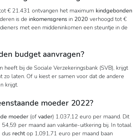
tot € 21.431 ontvangen het maximum
kindgebonden
nderen is de
inkomensgrens
in
2020
verhoogd tot €
rdieners met een middeninkomen een steuntje in de
den budget aanvragen?
m heeft bij de Sociale Verzekeringsbank (SVB), krijgt
at zo laten. Of u kiest er samen voor dat de andere
 krijgt.
lleenstaande moeder 2022?
ande moeder
(of
vader
) 1.037,12 euro per maand. Dit
54,59 per maand aan vakantie-uitkering bij. In totaal
2
dus
recht
op 1,091,71 euro per maand baan