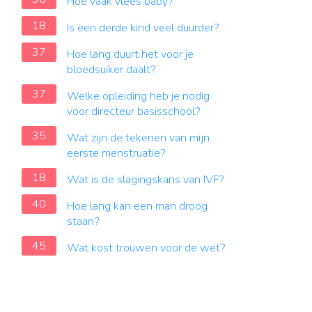
Hoe vaak vlees baby?
18
Is een derde kind veel duurder?
37
Hoe lang duurt het voor je
bloedsuiker daalt?
37
Welke opleiding heb je nodig
voor directeur basisschool?
35
Wat zijn de tekenen van mijn
eerste menstruatie?
18
Wat is de slagingskans van IVF?
40
Hoe lang kan een man droog
staan?
45
Wat kost trouwen voor de wet?