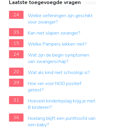
Laatste toegevoegde vragen
24
Welke oefeningen zijn geschikt
voor zwanger?
35
Kan niet slapen zwanger?
15
Welke Pampers lekken niet?
24
Wat zijn de begin symptomen
van zwangerschap?
20
Wat als kind niet schoolrijp is?
39
Hoe ver voor NOD positief
getest?
31
Hoeveel kinderbijslag krijg je met
8 kinderen?
36
Hoelang blijft een punthoofd van
een baby?