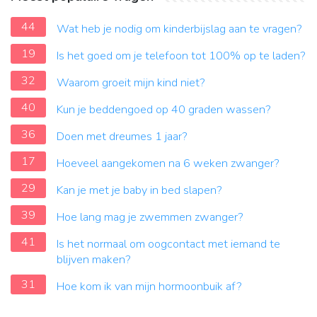
44
Wat heb je nodig om kinderbijslag aan te vragen?
19
Is het goed om je telefoon tot 100% op te laden?
32
Waarom groeit mijn kind niet?
40
Kun je beddengoed op 40 graden wassen?
36
Doen met dreumes 1 jaar?
17
Hoeveel aangekomen na 6 weken zwanger?
29
Kan je met je baby in bed slapen?
39
Hoe lang mag je zwemmen zwanger?
41
Is het normaal om oogcontact met iemand te
blijven maken?
31
Hoe kom ik van mijn hormoonbuik af?