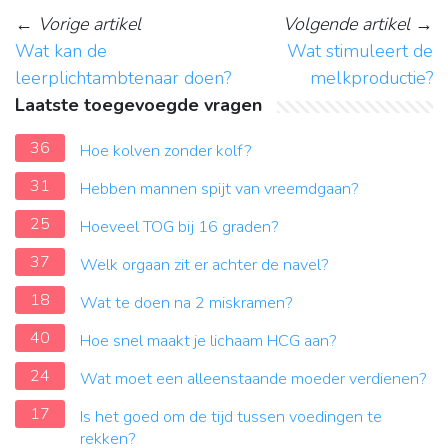
←
Vorige artikel
Volgende artikel
→
Wat kan de
Wat stimuleert de
leerplichtambtenaar doen?
melkproductie?
Laatste toegevoegde vragen
36
Hoe kolven zonder kolf?
31
Hebben mannen spijt van vreemdgaan?
25
Hoeveel TOG bij 16 graden?
37
Welk orgaan zit er achter de navel?
18
Wat te doen na 2 miskramen?
40
Hoe snel maakt je lichaam HCG aan?
24
Wat moet een alleenstaande moeder verdienen?
17
Is het goed om de tijd tussen voedingen te
rekken?