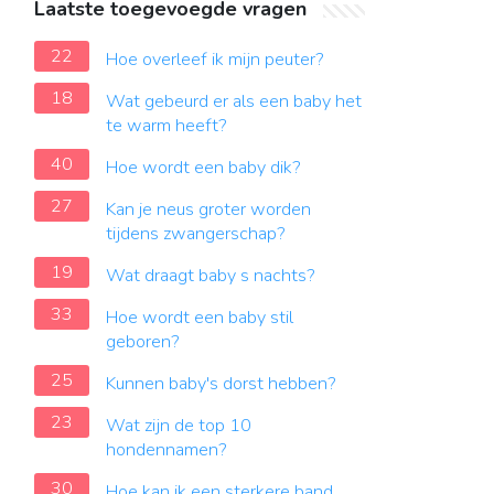
Laatste toegevoegde vragen
22
Hoe overleef ik mijn peuter?
18
Wat gebeurd er als een baby het
te warm heeft?
40
Hoe wordt een baby dik?
27
Kan je neus groter worden
tijdens zwangerschap?
19
Wat draagt baby s nachts?
33
Hoe wordt een baby stil
geboren?
25
Kunnen baby's dorst hebben?
23
Wat zijn de top 10
hondennamen?
30
Hoe kan ik een sterkere band