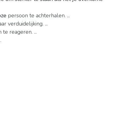
oze
persoon te achterhalen. ...
r verduidelijking. ...
te reageren. ...
.