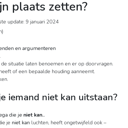
n plaats zetten?
te update: 9 januari 2024
n
)
 zenden en argumenteren
.
 de situatie laten benoemen en er op doorvragen.
eeft of een bepaalde houding aanneemt.
ken.
je iemand niet kan uitstaan?
ega die je
niet kan
...
die je
niet kan
luchten, heeft ongetwijfeld ook –