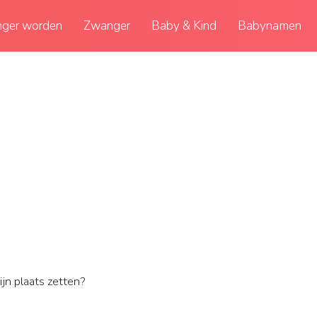
ger worden
Zwanger
Baby & Kind
Babynamen
jn plaats zetten?