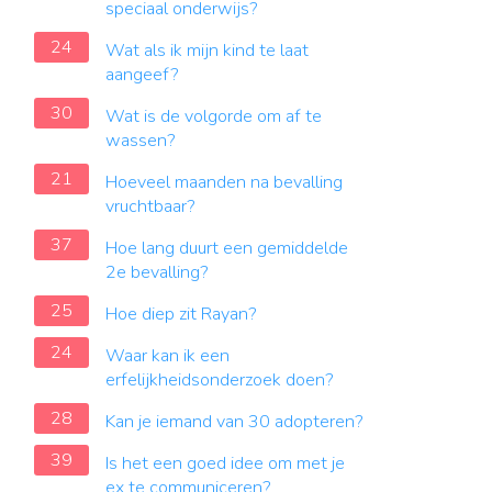
speciaal onderwijs?
24
Wat als ik mijn kind te laat
aangeef?
30
Wat is de volgorde om af te
wassen?
21
Hoeveel maanden na bevalling
vruchtbaar?
37
Hoe lang duurt een gemiddelde
2e bevalling?
25
Hoe diep zit Rayan?
24
Waar kan ik een
erfelijkheidsonderzoek doen?
28
Kan je iemand van 30 adopteren?
39
Is het een goed idee om met je
ex te communiceren?