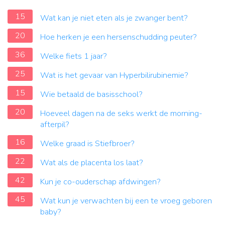
15
Wat kan je niet eten als je zwanger bent?
20
Hoe herken je een hersenschudding peuter?
36
Welke fiets 1 jaar?
25
Wat is het gevaar van Hyperbilirubinemie?
15
Wie betaald de basisschool?
20
Hoeveel dagen na de seks werkt de morning-
afterpil?
16
Welke graad is Stiefbroer?
22
Wat als de placenta los laat?
42
Kun je co-ouderschap afdwingen?
45
Wat kun je verwachten bij een te vroeg geboren
baby?