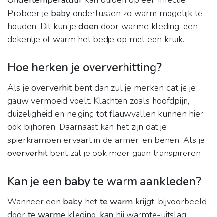
Ondertemperatuur
kan duiden op een infectie.
Probeer je
baby
ondertussen zo warm mogelijk te
houden. Dit kun je
doen
door warme kleding, een
dekentje of warm het bedje op met een kruik.
Hoe herken je oververhitting?
Als je
oververhit
bent dan zul je merken dat je je
gauw vermoeid voelt. Klachten zoals hoofdpijn,
duizeligheid en neiging tot flauwvallen kunnen hier
ook bijhoren. Daarnaast kan het zijn dat je
spierkrampen ervaart in de armen en benen. Als je
oververhit
bent zal je ook meer gaan transpireren.
Kan je een baby te warm aankleden?
Wanneer een
baby
het
te warm
krijgt, bijvoorbeeld
door
te warme
kleding,
kan
hij warmte-uitslag