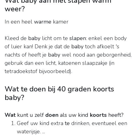
Wat baby aan met slapen warm
weer?
In een heel
warme
kamer
Kleed de
baby
licht om te
slapen
: enkel een body
of luier kan! Denk je dat de
baby
toch afkoelt 's
nachts of heeft je
baby
wel nood aan geborgenheid,
gebruik dan een licht, katoenen slaapzakje (in
tetradoekstof bijvoorbeeld).
Wat te doen bij 40 graden koorts
baby?
Wat
kunt u zelf
doen
als uw kind
koorts
heeft?
Geef uw kind extra
te
drinken, eventueel een
waterijsje. ...