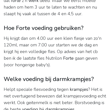
dat
forte
z'n
werk
deed. Waar we eerst moeite
haden om hem 3 uur te laten te wachten en nu
slaapt hij vaak al tussen de 4 en 4,5 uur.
Hoe Forte voeding gebruiken?
Hij krijgt dan om 4.00 uur een klein flesje van zo'n
120ml, maar om 7.00 uur starten we de dag en
krijgt hij een volledige fles. Op advies van het cb
ben ik de laatste fles Nutrilon
Forte
gaan geven
(voor hongerige baby's).
Welke voeding bij darmkrampjes?
Helpt speciale flesvoeding tegen
krampjes
? Het is
niet overtuigend bewezen dat krampjesvoeding echt
werkt. Ook geitenmelk is niet beter. Borstvoeding is
de beste
voeding bij darmkrampjes
.