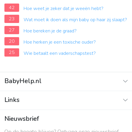
42
Hoe weet je zeker dat je weeën hebt?
23
Wat moet ik doen als mijn baby op haar zij slaapt?
27
Hoe bereken je de graad?
20
Hoe herken je een toxische ouder?
25
Wie betaalt een vaderschapstest?
BabyHelp.nl
Home
Links
Vraag & Antwoord
Adverteren
Nieuwsbrief
Contact
Op de hoogte blijven? Ontvang onze nieuwsbrief