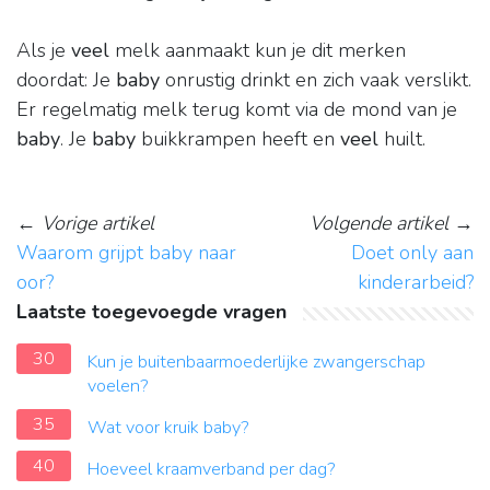
Als je
veel
melk aanmaakt kun je dit merken
doordat: Je
baby
onrustig drinkt en zich vaak verslikt.
Er regelmatig melk terug komt via de mond van je
baby
. Je
baby
buikkrampen heeft en
veel
huilt.
←
Vorige artikel
Volgende artikel
→
Waarom grijpt baby naar
Doet only aan
oor?
kinderarbeid?
Laatste toegevoegde vragen
30
Kun je buitenbaarmoederlijke zwangerschap
voelen?
35
Wat voor kruik baby?
40
Hoeveel kraamverband per dag?