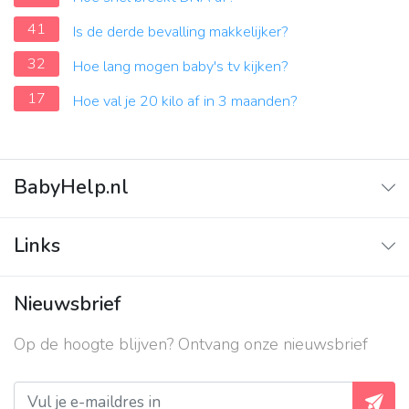
41
Is de derde bevalling makkelijker?
32
Hoe lang mogen baby's tv kijken?
17
Hoe val je 20 kilo af in 3 maanden?
BabyHelp.nl
Home
Links
Vraag & Antwoord
Adverteren
Nieuwsbrief
Contact
Op de hoogte blijven? Ontvang onze nieuwsbrief
Over ons
Privacy beleid