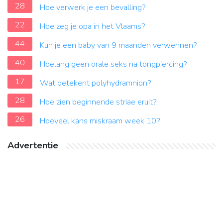
28
Hoe verwerk je een bevalling?
22
Hoe zeg je opa in het Vlaams?
44
Kun je een baby van 9 maanden verwennen?
40
Hoelang geen orale seks na tongpiercing?
17
Wat betekent polyhydramnion?
28
Hoe zien beginnende striae eruit?
26
Hoeveel kans miskraam week 10?
Advertentie