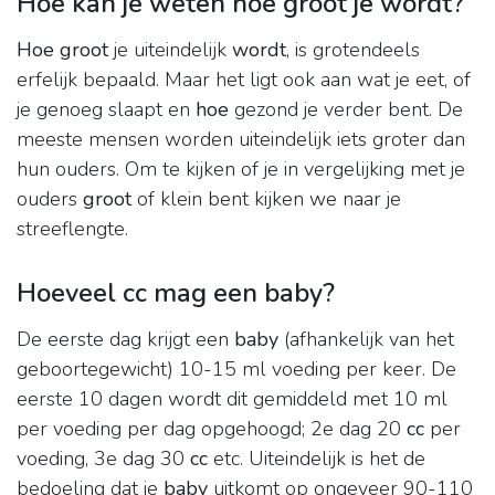
Hoe kan je weten hoe groot je wordt?
Hoe groot
je uiteindelijk
wordt
, is grotendeels
erfelijk bepaald. Maar het ligt ook aan wat je eet, of
je genoeg slaapt en
hoe
gezond je verder bent. De
meeste mensen worden uiteindelijk iets groter dan
hun ouders. Om te kijken of je in vergelijking met je
ouders
groot
of klein bent kijken we naar je
streeflengte.
Hoeveel cc mag een baby?
De eerste dag krijgt een
baby
(afhankelijk van het
geboortegewicht) 10-15 ml voeding per keer. De
eerste 10 dagen wordt dit gemiddeld met 10 ml
per voeding per dag opgehoogd; 2e dag 20
cc
per
voeding, 3e dag 30
cc
etc. Uiteindelijk is het de
bedoeling dat je
baby
uitkomt op ongeveer 90-110