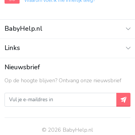
Waarom voel ik me innerlijk leeg?
BabyHelp.nl
Home
Links
Vraag & Antwoord
Adverteren
Nieuwsbrief
Contact
Op de hoogte blijven? Ontvang onze nieuwsbrief
Over ons
Privacy beleid
© 2026 BabyHelp.nl