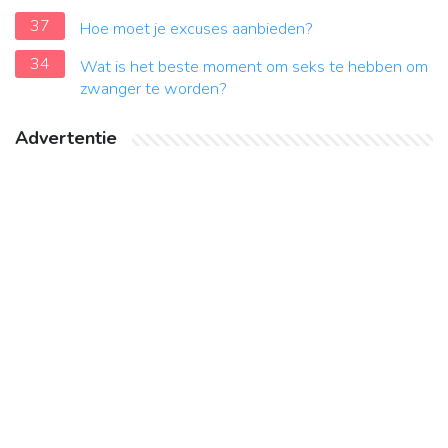
37
Hoe moet je excuses aanbieden?
34
Wat is het beste moment om seks te hebben om
zwanger te worden?
Advertentie