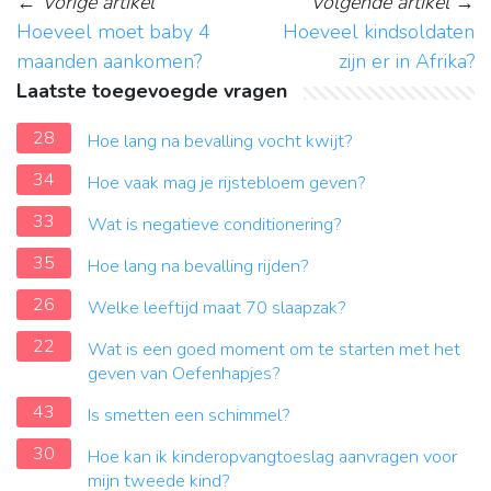
←
Vorige artikel
Volgende artikel
→
Hoeveel moet baby 4
Hoeveel kindsoldaten
maanden aankomen?
zijn er in Afrika?
Laatste toegevoegde vragen
28
Hoe lang na bevalling vocht kwijt?
34
Hoe vaak mag je rijstebloem geven?
33
Wat is negatieve conditionering?
35
Hoe lang na bevalling rijden?
26
Welke leeftijd maat 70 slaapzak?
22
Wat is een goed moment om te starten met het
geven van Oefenhapjes?
43
Is smetten een schimmel?
30
Hoe kan ik kinderopvangtoeslag aanvragen voor
mijn tweede kind?